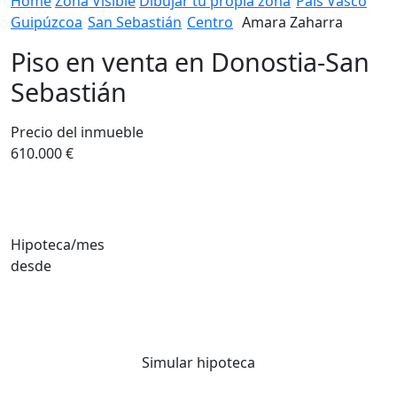
Home
Zona Vislble
Dibujar tu propia zona
País Vasco
Guipúzcoa
San Sebastián
Centro
Amara Zaharra
Piso en venta en Donostia-San
Sebastián
Precio del inmueble
610.000 €
Hipoteca/mes
desde
Simular hipoteca