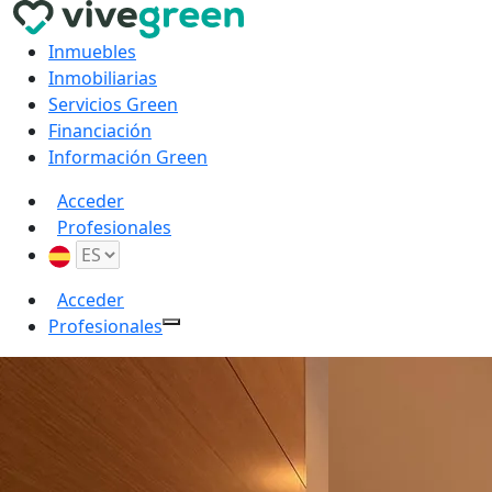
Inmuebles
Inmobiliarias
Servicios Green
Financiación
Información Green
Acceder
Profesionales
Acceder
Profesionales