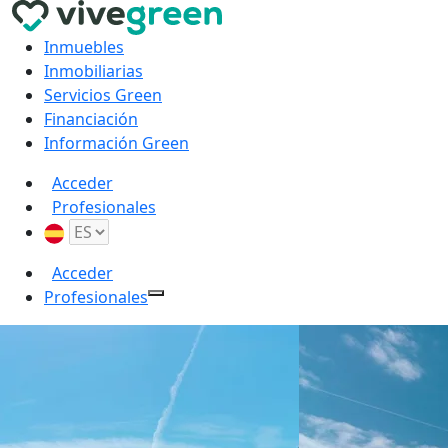
Inmuebles
Inmobiliarias
Servicios Green
Financiación
Información Green
Acceder
Profesionales
Acceder
Profesionales