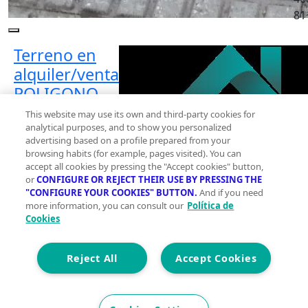
81
Terreno en
alquiler/venta
POLIGONO
INDUSTRIAL
This website may use its own and third-party cookies for
LAS ARENAS,
analytical purposes, and to show you personalized
advertising based on a profile prepared from your
Malpartida de
browsing habits (for example, pages visited). You can
Caceres
accept all cookies by pressing the "Accept cookies" button,
or
CONFIGURE OR REJECT THEIR USE BY PRESSING THE
Planta 0
"CONFIGURE YOUR COOKIES" BUTTON.
And if you need
more information, you can consult our
Política de
2
1000 m
Cookies
Construidos
0
Reject All
Accept Cookies
0