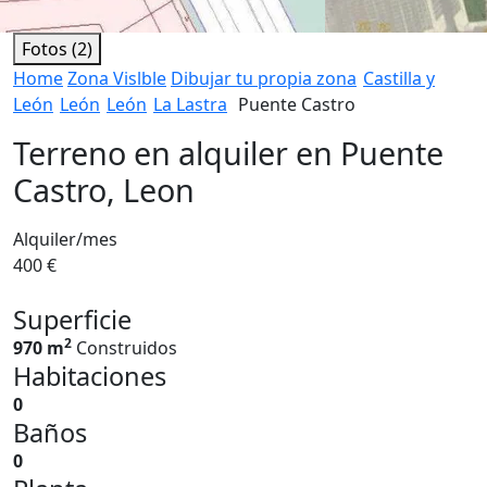
Fotos (2)
Home
Zona Vislble
Dibujar tu propia zona
Castilla y
León
León
León
La Lastra
Puente Castro
Terreno en alquiler en Puente
Castro, Leon
Alquiler/mes
400 €
Superficie
2
970 m
Construidos
Habitaciones
0
Baños
0