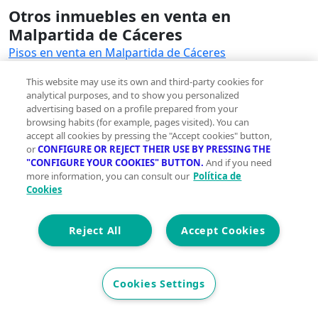
Otros inmuebles en venta en
Malpartida de Cáceres
Pisos en venta en Malpartida de Cáceres
Casas en venta en Malpartida de Cáceres
This website may use its own and third-party cookies for
Locales en venta en Malpartida de Cáceres
analytical purposes, and to show you personalized
Oficinas en venta en Malpartida de Cáceres
advertising based on a profile prepared from your
Edificios en venta en Malpartida de Cáceres
browsing habits (for example, pages visited). You can
accept all cookies by pressing the "Accept cookies" button,
Naves industriales en venta en Malpartida de Cáceres
or
CONFIGURE OR REJECT THEIR USE BY PRESSING THE
Garajes en venta en Malpartida de Cáceres
"CONFIGURE YOUR COOKIES" BUTTON.
And if you need
Hoteles en venta en Malpartida de Cáceres
more information, you can consult our
Política de
Trasteros en venta en Malpartida de Cáceres
Cookies
Viviendas en venta en Malpartida de Cáceres
Reject All
Accept Cookies
Terrenos en venta en Malpartida de
Cáceres
Terrenos en venta en Malpartida de Cáceres
Cookies Settings
Ver otras inmobiliarias en Malpartida