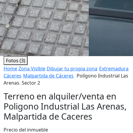
Fotos (3)
Home
Zona Vislble
Dibujar tu propia zona
Extremadura
Cáceres
Malpartida de Cáceres
Polígono Industrial Las
Arenas. Sector 2
Terreno en alquiler/venta en
Poligono Industrial Las Arenas,
Malpartida de Caceres
Precio del inmueble