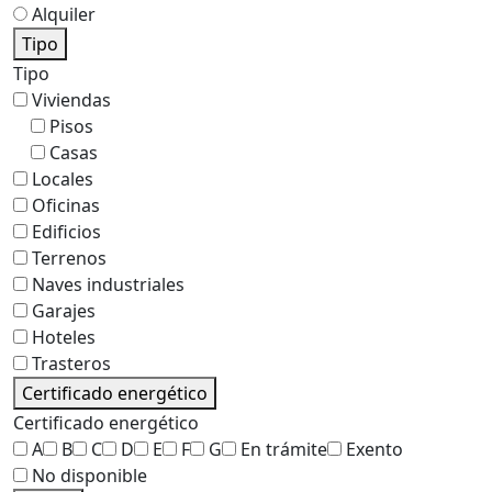
Alquiler
Tipo
Tipo
Viviendas
Pisos
Casas
Locales
Oficinas
Edificios
Terrenos
Naves industriales
Garajes
Hoteles
Trasteros
Certificado energético
Certificado energético
A
B
C
D
E
F
G
En trámite
Exento
No disponible