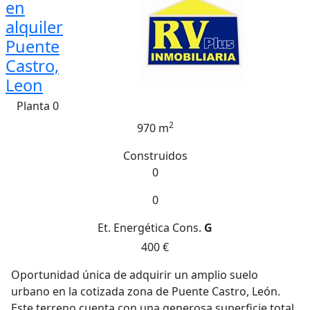
en
alquiler
Puente
Castro,
Leon
Planta 0
2
970 m
Construidos
0
0
Et. Energética
Cons.
G
400 €
Oportunidad única de adquirir un amplio suelo
urbano en la cotizada zona de Puente Castro, León.
Este terreno cuenta con una generosa superficie total