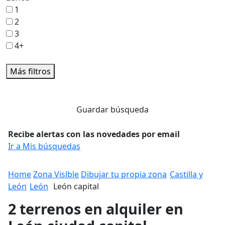
1
2
3
4+
Más filtros
Guardar búsqueda
Recibe alertas con las novedades por email
Ir a Mis búsquedas
Home
Zona Vislble
Dibujar tu propia zona
Castilla y
León
León
León capital
2 terrenos en alquiler en