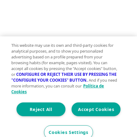
Bes
This website may use its own and third-party cookies for
Call
analytical purposes, and to show you personalized
0 o
advertising based on a profile prepared from your
browsing habits (for example, pages visited). You can
0 ag
accept all cookies by pressing the "Accept cookies" button,
or
CONFIGURE OR REJECT THEIR USE BY PRESSING THE
+2
"CONFIGURE YOUR COOKIES" BUTTON.
And if you need
more information, you can consult our
Política de
Cookies
Reject All
Accept Cookies
Cookies Settings