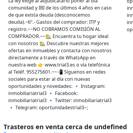
La ley exige al adjudicatario poner al día
op
comunidad y IBI de los últimos 4 años en caso
in
de que exista deuda (desconocemos
in
deuda).~6º.- Gastos del comprador: ITP y
in
registro.~~NO COBRAMOS COMISIÓN AL
op
COMPRADOR.~~🏡 Encuentra tu hogar ideal
con nosotros 🏡 Descubre nuestras mejores
ofertas en inmuebles y contacta con nosotros
directamente a través de WhatsApp en
nuestra web 👉 www.trial3.es o vía telefónica
al Teléf. 955275601.~~📲 Síguenos en redes
sociales para estar al día con nuevas
oportunidades y novedades: 🔹 Instagram:
inmobiliariatrial3 🔹 Facebook:
inmobiliariatrial3 🔹 Twitter: inmobiliariatrial3
🔹 Telegram: oportunidadestrial3~;
Trasteros en venta cerca de undefined