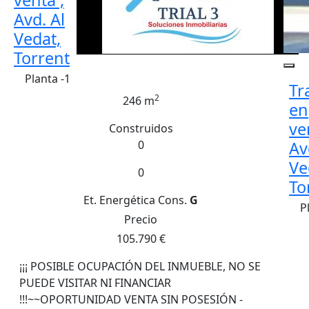
Avd. Al
Vedat,
Torrent
Planta -1
Tr
2
246 m
en
ve
Construidos
0
Av
Ve
0
To
Et. Energética
Cons.
G
P
Precio
105.790 €
¡¡¡ POSIBLE OCUPACIÓN DEL INMUEBLE, NO SE
PUEDE VISITAR NI FINANCIAR
!!!~~OPORTUNIDAD VENTA SIN POSESIÓN -