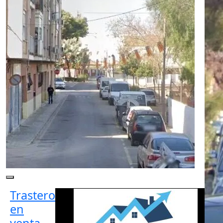
Trastero
en
venta ,