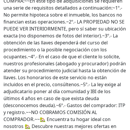
COMPRA:~~En este tipo de adquisiciones se requieren
una serie de requisitos detallados a continuación:~1º.-
No permite hipoteca sobre el inmueble, los bancos no
financian estas operaciones.~2º.- LA PROPIEDAD NO SE
PUEDE VER INTERIORMENTE, pero sí saber su ubicación
exacta (no disponemos de fotos del interior).~3º.- La
obtención de las llaves dependerá del curso del
procedimiento o la posible negociación con los
ocupantes.~4º.- En el caso de que el cliente lo solicite,
nuestros profesionales (abogado y procurador) podrán
atender su procedimiento judicial hasta la obtención de
llaves. Los honorarios de este servicio no están
incluidos en el precio, consúltenos.~5º.- La ley exige al
adjudicatario poner al día comunidad y IBI de los
últimos 4 años en caso de que exista deuda
(desconocemos deuda).~6º.- Gastos del comprador: ITP
y registro.~~NO COBRAMOS COMISIÓN AL
COMPRADOR.~~🏡 Encuentra tu hogar ideal con
nosotros 🏡 Descubre nuestras mejores ofertas en