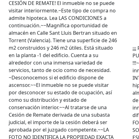
CESIÓN DE REMATE! El inmueble no se puede
visitar interiormente.~Este tipo de compra no
admite hipoteca. Lea LAS CONDICIONES a
continuación.~~Magnífica oportunidad de
almacén en Calle Sant Lluis Bertran situado en
Torrent (Valencia). Tiene una superficie de 246
m2 construidos y 246 m2 útiles. Está situado
¡¡
en la planta -1 del edificio. Cuenta a su
PU
alrededor con una inmensa variedad de
!!
servicios, tanto de ocio como de necesidad.
in
~Desconocemos si el edificio dispone de
IN
ascensor.~~El inmueble no se puede visitar
hi
por desconocer su estado de ocupación, así
al
como su distribución y estado de
de
conservación interior.~~Al tratarse de una
in
Cesión de Remate derivada de una subasta
di
judicial, el importe de la cesión deberá ser
FO
aprobada por el juzgado competente.~~LA
SO
FOTO NO IDENTIFICA LA PROPIEDAD EXACTA
ES