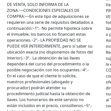
DE VENTA, SOLO INFORMA DE LA
Ve
ZONA.~~CONDICIONES ESPECIALES DE
PR
COMPRA:~~En este tipo de adquisiciones se
VE
requieren una serie de requisitos detallados a
fo
continuación:~1º.- No permite hipoteca sobre
ll
el inmueble, los bancos no financian estas
o 
operaciones.~2º.- LA PROPIEDAD NO SE
As
PUEDE VER INTERIORMENTE, pero sí saber su
in
ubicación exacta (no disponemos de fotos del
Re
interior).~3º.- La obtención de las llaves
su
dependerá del curso del procedimiento o la
la
posible negociación con los ocupantes.~4º.-
CO
En el caso de que el cliente lo solicite,
co
nuestros profesionales (abogado y
of
procurador) podrán atender su
di
procedimiento judicial hasta la obtención de
nu
llaves. Los honorarios de este servicio no
al
están incluidos en el precio, consúltenos.~5º.-
so