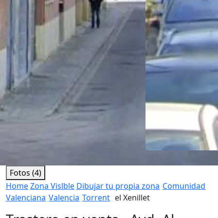
Fotos (4)
Home
Zona Vislble
Dibujar tu propia zona
Comunidad
Valenciana
Valencia
Torrent
el Xenillet