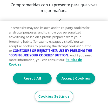
Comprometidas con tu presente para que vivas
mejor mañana
This website may use its own and third-party cookies for
analytical purposes, and to show you personalized
advertising based on a profile prepared from your
Con la garantía de contar con profesionales
browsing habits (for example, pages visited). You can
verificados
accept all cookies by pressing the "Accept cookies" button,
or
CONFIGURE OR REJECT THEIR USE BY PRESSING THE
"CONFIGURE YOUR COOKIES" BUTTON.
And if you need
more information, you can consult our
Política de
Descubre vivegreen.com
Cookies
Inmuebles
Información Green
Inmobiliarias
Quienes
somos
Servicios Green
Te ayudamos
Financiación
Reject All
Accept Cookies
Síguenos
Cookies Settings
Contacto
hola@vivegreen.com