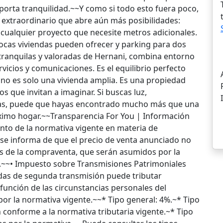
y aporta tranquilidad.~~Y como si todo esto fuera poco,
o extraordinario que abre aún más posibilidades:
o cualquier proyecto que necesite metros adicionales.
pocas viviendas pueden ofrecer y parking para dos
tranquilas y valoradas de Hernani, combina entorno
vicios y comunicaciones. Es el equilibrio perfecto
a no es solo una vivienda amplia. Es una propiedad
s que invitan a imaginar. Si buscas luz,
nitas, puede que hayas encontrado mucho más que una
imo hogar.~~Transparencia For You | Información
to de la normativa vigente en materia de
 se informa de que el precio de venta anunciado no
os de la compraventa, que serán asumidos por la
o.~~• Impuesto sobre Transmisiones Patrimoniales
ndas de segunda transmisión puede tributar
función de las circunstancias personales del
por la normativa vigente.~~* Tipo general: 4%.~* Tipo
n conforme a la normativa tributaria vigente.~* Tipo