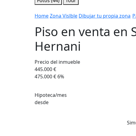
Fotos (44)
Tour
Home
Zona Vislble
Dibujar tu propia zona
P
Piso en venta en 
Hernani
Precio del inmueble
445.000 €
475.000 €
6%
Hipoteca/mes
desde
Sim