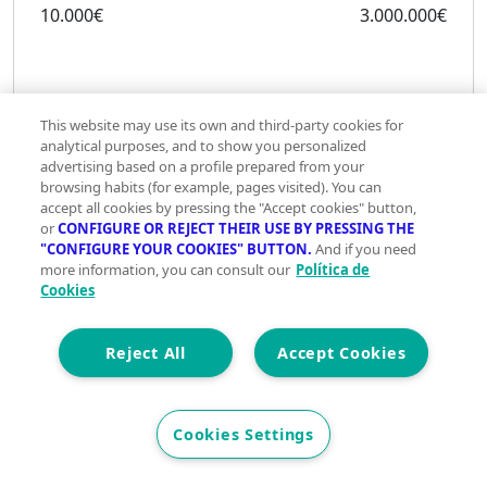
10.000€
3.000.000€
This website may use its own and third-party cookies for
analytical purposes, and to show you personalized
Ahorro
advertising based on a profile prepared from your
aportado
browsing habits (for example, pages visited). You can
accept all cookies by pressing the "Accept cookies" button,
or
CONFIGURE OR REJECT THEIR USE BY PRESSING THE
"CONFIGURE YOUR COOKIES" BUTTON.
And if you need
more information, you can consult our
Política de
Cookies
€
Reject All
Accept Cookies
0€
3.000.000€
Plazo
Cookies Settings
en
años