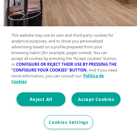
This website may use its own and third-party cookies for
analytical purposes, and to show you personalized
advertising based on a profile prepared from your
browsing habits (for example, pages visited). You can
accept all cookies by pressing the "Accept cookies" button,
or
CONFIGURE OR REJECT THEIR USE BY PRESSING THE
"CONFIGURE YOUR COOKIES" BUTTON.
And if you need
more information, you can consult our
Política de
Cookies
Reject All
Accept Cookies
Cookies Settings