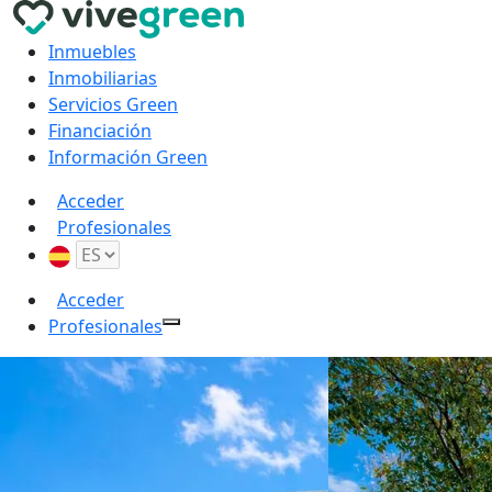
Inmuebles
Inmobiliarias
Servicios Green
Financiación
Información Green
Acceder
Profesionales
Acceder
Profesionales