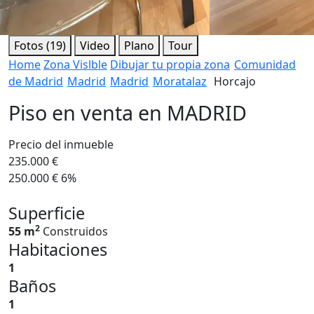
Fotos (19)
Video
Plano
Tour
Home
Zona Vislble
Dibujar tu propia zona
Comunidad
de Madrid
Madrid
Madrid
Moratalaz
Horcajo
Piso en venta en MADRID
Precio del inmueble
235.000 €
250.000 €
6%
Superficie
2
55 m
Construidos
Habitaciones
1
Baños
1