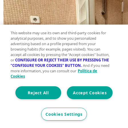
This website may use its own and third-party cookies for
analytical purposes, and to show you personalized
advertising based on a profile prepared from your
browsing habits (for example, pages visited). You can
accept all cookies by pressing the "Accept cookies" button,
or
CONFIGURE OR REJECT THEIR USE BY PRESSING THE
"CONFIGURE YOUR COOKIES" BUTTON.
And if you need
more information, you can consult our
Política de
Cookies
Reject All
Accept Cookies
Cookies Settings