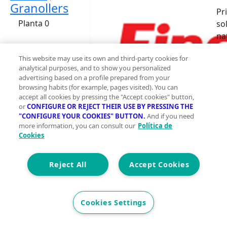
Granollers
Pr
Planta 0
so
na
vi
This website may use its own and third-party cookies for
es
analytical purposes, and to show you personalized
qu
advertising based on a profile prepared from your
re
browsing habits (for example, pages visited). You can
ci
accept all cookies by pressing the "Accept cookies" button,
or
CONFIGURE OR REJECT THEIR USE BY PRESSING THE
de
"CONFIGURE YOUR COOKIES" BUTTON.
And if you need
rá
more information, you can consult our
Política de
id
Cookies
in
Pr
2
1128 m
Reject All
Accept Cookies
co
pr
Construidos
en
0
Cookies Settings
5 
3
do