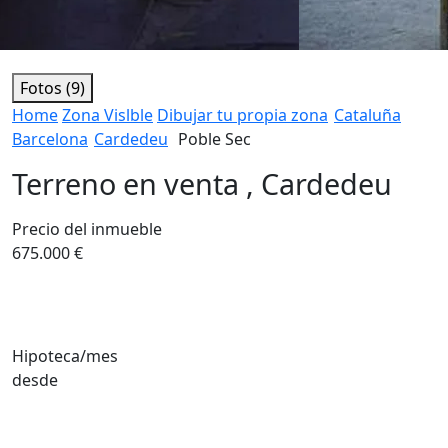
Fotos (9)
Home
Zona Vislble
Dibujar tu propia zona
Cataluña
Barcelona
Cardedeu
Poble Sec
Terreno en venta , Cardedeu
Precio del inmueble
675.000 €
Hipoteca/mes
desde