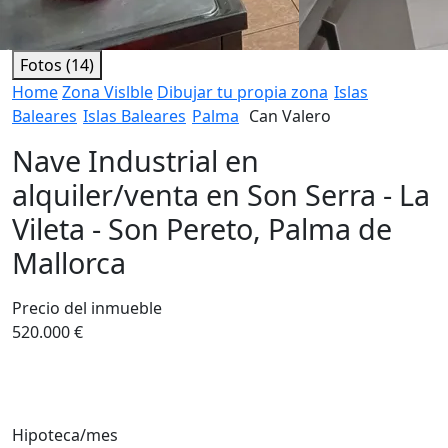
Fotos (14)
Home
Zona Vislble
Dibujar tu propia zona
Islas
Baleares
Islas Baleares
Palma
Can Valero
Nave Industrial en
alquiler/venta en Son Serra - La
Vileta - Son Pereto, Palma de
Mallorca
Precio del inmueble
520.000 €
Hipoteca/mes