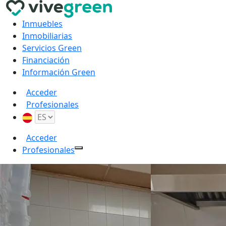
Inmuebles
Inmobiliarias
Servicios Green
Financiación
Información Green
Acceder
Profesionales
Acceder
Profesionales