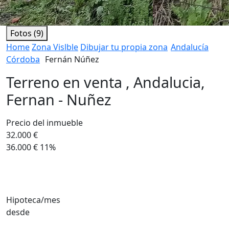
Fotos (9)
Home
Zona Vislble
Dibujar tu propia zona
Andalucía
Córdoba
Fernán Núñez
Terreno en venta , Andalucia,
Fernan - Nuñez
Precio del inmueble
32.000 €
36.000 €
11%
Hipoteca/mes
desde