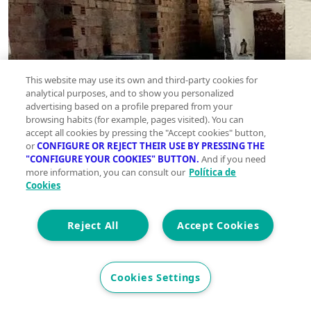
This website may use its own and third-party cookies for
analytical purposes, and to show you personalized
advertising based on a profile prepared from your
browsing habits (for example, pages visited). You can
accept all cookies by pressing the "Accept cookies" button,
or
CONFIGURE OR REJECT THEIR USE BY PRESSING THE
"CONFIGURE YOUR COOKIES" BUTTON.
And if you need
more information, you can consult our
Política de
Cookies
Reject All
Accept Cookies
Cookies Settings