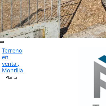
Terreno
en
venta ,
Montilla
Planta