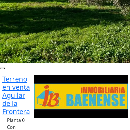
Terreno
en venta
Aguilar
de la
Frontera
Planta 0 |
Con