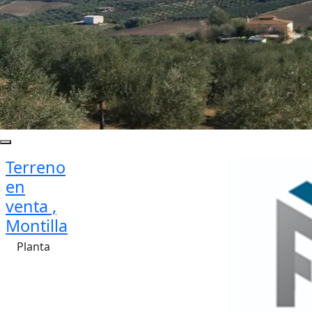
Terreno
en
venta ,
Montilla
Planta