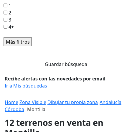
1
2
3
4+
Más filtros
Guardar búsqueda
Recibe alertas con las novedades por email
Ir a Mis búsquedas
Home
Zona Vislble
Dibujar tu propia zona
Andalucía
Córdoba
Montilla
12 terrenos en venta en