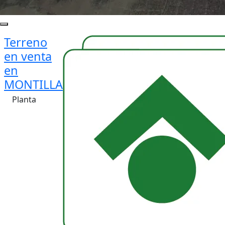
Terreno
en venta
en
MONTILLA
Planta