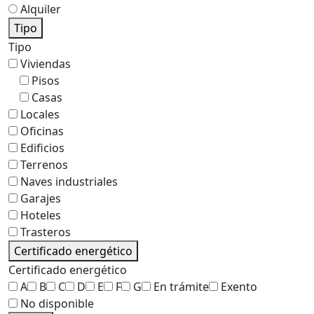
Alquiler
Tipo
Tipo
Viviendas
Pisos
Casas
Locales
Oficinas
Edificios
Terrenos
Naves industriales
Garajes
Hoteles
Trasteros
Certificado energético
Certificado energético
A
B
C
D
E
F
G
En trámite
Exento
No disponible