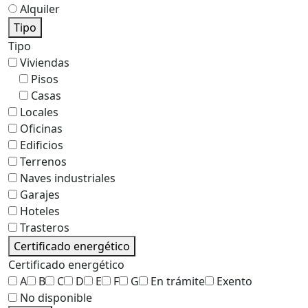
Alquiler
Tipo
Tipo
Viviendas
Pisos
Casas
Locales
Oficinas
Edificios
Terrenos
Naves industriales
Garajes
Hoteles
Trasteros
Certificado energético
Certificado energético
A
B
C
D
E
F
G
En trámite
Exento
No disponible