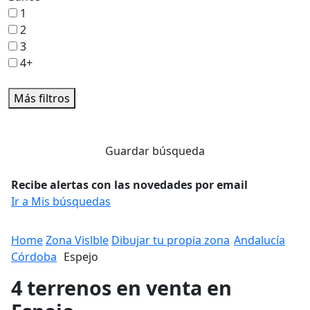
1
2
3
4+
Más filtros
Guardar búsqueda
Recibe alertas con las novedades por email
Ir a Mis búsquedas
Home
Zona Vislble
Dibujar tu propia zona
Andalucía
Córdoba
Espejo
4 terrenos en venta en