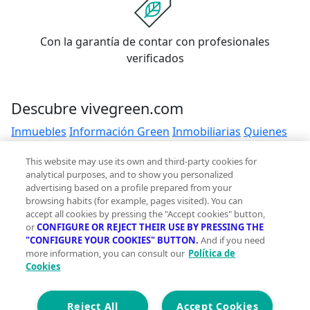
Con la garantía de contar con profesionales
verificados
Descubre vivegreen.com
Inmuebles
Información Green
Inmobiliarias
Quienes
somos
Servicios Green
Te ayudamos
Financiación
This website may use its own and third-party cookies for
analytical purposes, and to show you personalized
Síguenos
advertising based on a profile prepared from your
browsing habits (for example, pages visited). You can
Contacto
accept all cookies by pressing the "Accept cookies" button,
or
CONFIGURE OR REJECT THEIR USE BY PRESSING THE
hola@vivegreen.com
"CONFIGURE YOUR COOKIES" BUTTON.
And if you need
more information, you can consult our
Política de
Cookies
Reject All
Accept Cookies