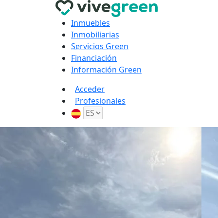
Inmuebles
Inmobiliarias
Servicios Green
Financiación
Información Green
Acceder
Profesionales