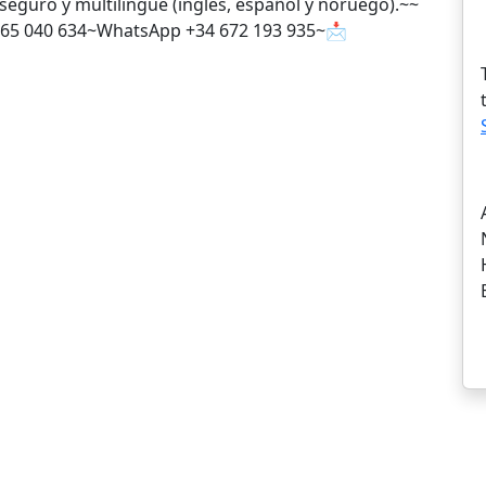
seguro y multilingüe (inglés, español y noruego).~~
4 965 040 634~WhatsApp +34 672 193 935~📩