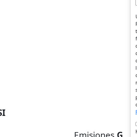
SI
Emisiones
G