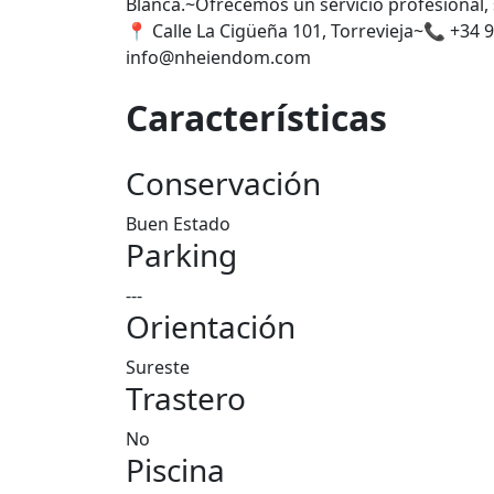
Blanca.~Ofrecemos un servicio profesional, 
📍 Calle La Cigüeña 101, Torrevieja~📞 +3
info@nheiendom.com
Características
Conservación
Buen Estado
Parking
---
Orientación
Sureste
Trastero
No
Piscina