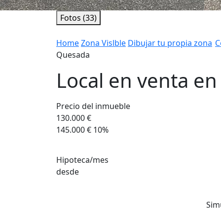
Fotos (33)
Home
Zona Vislble
Dibujar tu propia zona
C
Quesada
Local en venta en
Precio del inmueble
130.000 €
145.000 €
10%
Hipoteca/mes
desde
Sim