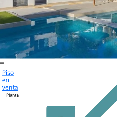
Piso
en
venta
Planta