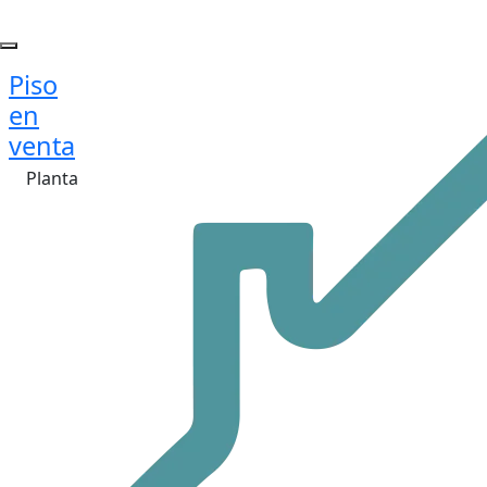
Piso
en
venta
Planta