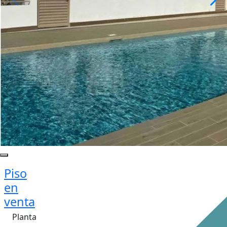
Piso
en
venta
Planta