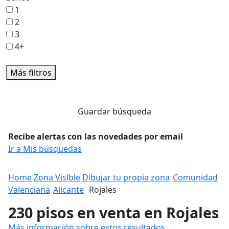
1
2
3
4+
Más filtros
Guardar búsqueda
Recibe alertas con las novedades por email
Ir a Mis búsquedas
Home
Zona Vislble
Dibujar tu propia zona
Comunidad
Valenciana
Alicante
Rojales
230 pisos en venta en Rojales
Más información sobre estos resultados