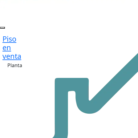
Piso
en
venta
Planta