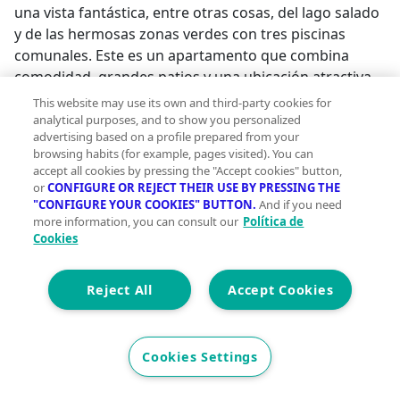
una vista fantástica, entre otras cosas, del lago salado
y de las hermosas zonas verdes con tres piscinas
comunales. Este es un apartamento que combina
comodidad, grandes patios y una ubicación atractiva.
Solo 10 minutos andando del centro de Quesada, con
This website may use its own and third-party cookies for
bares y restaurantes. La hermosa playa de Guardemar
analytical purposes, and to show you personalized
advertising based on a profile prepared from your
está a solo 10 minutos en coche del apartamento. La
browsing habits (for example, pages visited). You can
casa se vende amueblada, pero sin muebles de
accept all cookies by pressing the "Accept cookies" button,
exterior Precio de compra: 340.000€ + aprox. 13% de
or
CONFIGURE OR REJECT THEIR USE BY PRESSING THE
costes Gastos comunes: 289,34€ x 4 al año
"CONFIGURE YOUR COOKIES" BUTTON.
And if you need
more information, you can consult our
Política de
Suma/Impuestos: próximamente Impuesto de basura:
Cookies
55,93€ al año #ref:KP4360;
Reject All
Accept Cookies
Cookies Settings