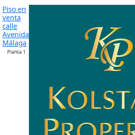
Piso en
venta
calle
Avenida
Málaga
Planta 1