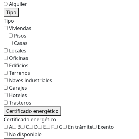
Alquiler
Tipo
Tipo
Viviendas
Pisos
Casas
Locales
Oficinas
Edificios
Terrenos
Naves industriales
Garajes
Hoteles
Trasteros
Certificado energético
Certificado energético
A
B
C
D
E
F
G
En trámite
Exento
No disponible