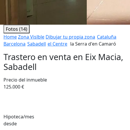
Fotos (14)
Home
Zona Vislble
Dibujar tu propia zona
Cataluña
Barcelona
Sabadell
el Centre
la Serra d'en Camaró
Trastero en venta en Eix Macia,
Sabadell
Precio del inmueble
125.000 €
Hipoteca/mes
desde