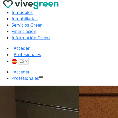
Inmuebles
Inmobiliarias
Servicios Green
Financiación
Información Green
Acceder
Profesionales
Acceder
Profesionales