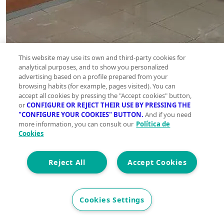
This website may use its own and third-party cookies for
analytical purposes, and to show you personalized
advertising based on a profile prepared from your
browsing habits (for example, pages visited). You can
accept all cookies by pressing the "Accept cookies" button,
or
CONFIGURE OR REJECT THEIR USE BY PRESSING THE
"CONFIGURE YOUR COOKIES" BUTTON.
And if you need
more information, you can consult our
Política de
Cookies
Reject All
Accept Cookies
Cookies Settings