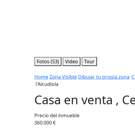
Fotos (53)
Video
Tour
Home
Zona Vislble
Dibujar tu propia zona
C
l'Alcudiola
Casa en venta , Ce
Precio del inmueble
360.000 €