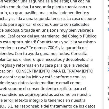
n vestidor, una segunda sala de estar, una cocina
eto con ducha. La segunda planta cuenta con un
rio, un gran pasillo, una cocina independiente y
ha y salida a una segunda terraza. La casa dispone
vado para aparcar el coche. Cuenta con calidades
de baldosa. Situada en una zona muy bien valorada
ano. Está cerca del ayuntamiento, del Colegio Público
as esta oportunidad! Contáctanos y solicita ya mismo
vender su casa? Te damos 700 € y la garantía del
omiendes. Con tu ayuda ganamos todos. Consulta
elantamos el dinero que necesites y devuélvelo a la
eglos y reformas en tu casa para que la vendas
robación) ~CONSENTIMIENTO PARA EL TRATAMIENTO
aceptar que ha leído y está conforme con las
nvío de sus datos tanto mediante email como
web supone el consentimiento explícito para el
y condiciones aquí expuestos así como en nuestra
 de error, el texto íntegro lo tenemos en nuestra
 S.L. es responsable del tratamiento de los datos