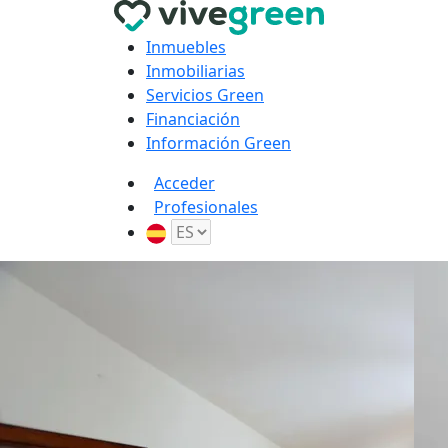
Inmuebles
Inmobiliarias
Servicios Green
Financiación
Información Green
Acceder
Profesionales