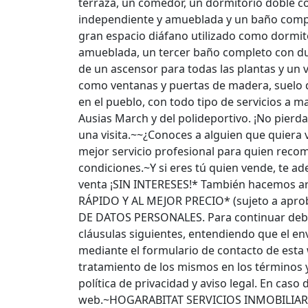
terraza, un comedor, un dormitorio doble co
independiente y amueblada y un baño compl
gran espacio diáfano utilizado como dormito
amueblada, un tercer baño completo con duc
de un ascensor para todas las plantas y un 
como ventanas y puertas de madera, suelo 
en el pueblo, con todo tipo de servicios a m
Ausias March y del polideportivo. ¡No pierd
una visita.~~¿Conoces a alguien que quiera 
mejor servicio profesional para quien rec
condiciones.~Y si eres tú quien vende, te ad
venta ¡SIN INTERESES!* También hacemos arr
RÁPIDO Y AL MEJOR PRECIO* (sujeto a ap
DE DATOS PERSONALES. Para continuar debe 
cláusulas siguientes, entendiendo que el e
mediante el formulario de contacto de esta 
tratamiento de los mismos en los términos 
política de privacidad y aviso legal. En caso
web.~HOGARABITAT SERVICIOS INMOBILIARIOS