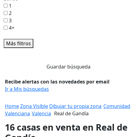
1
2
3
4+
Más filtros
Guardar búsqueda
Recibe alertas con las novedades por email
Ir a Mis búsquedas
Home
Zona Vislble
Dibujar tu propia zona
Comunidad
Valenciana
Valencia
Real de Gandía
16 casas en venta en Real de