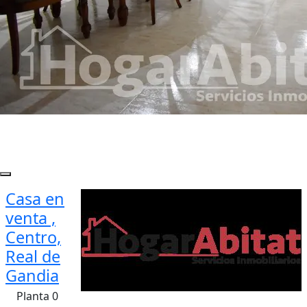
Casa en
venta ,
Centro,
Real de
Gandia
Planta 0