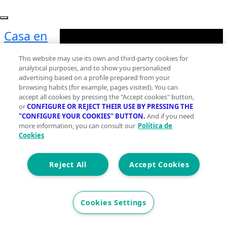
Casa en
venta ,
This website may use its own and third-party cookies for
Monte
analytical purposes, and to show you personalized
Real, Real
advertising based on a profile prepared from your
browsing habits (for example, pages visited). You can
de
accept all cookies by pressing the "Accept cookies" button,
Gandia
or
CONFIGURE OR REJECT THEIR USE BY PRESSING THE
"CONFIGURE YOUR COOKIES" BUTTON.
And if you need
Planta 0
more information, you can consult our
Política de
Cookies
2
433 m
Construidos
Reject All
Accept Cookies
5
3
Cookies Settings
Et. Energética
Cons.
E
Precio