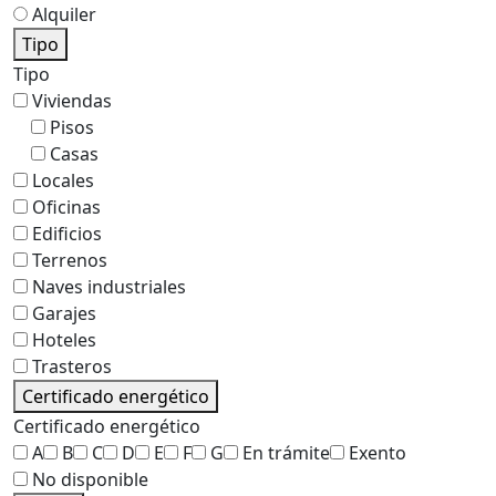
Alquiler
Tipo
Tipo
Viviendas
Pisos
Casas
Locales
Oficinas
Edificios
Terrenos
Naves industriales
Garajes
Hoteles
Trasteros
Certificado energético
Certificado energético
A
B
C
D
E
F
G
En trámite
Exento
No disponible