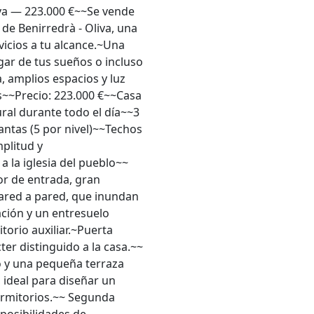
iva — 223.000 €~~Se vende
de Benirredrà - Oliva, una
vicios a tu alcance.~Una
gar de tus sueños o incluso
a, amplios espacios y luz
es~~Precio: 223.000 €~~Casa
ral durante todo el día~~3
antas (5 por nivel)~~Techos
plitud y
a la iglesia del pueblo~~
or de entrada, gran
pared a pared, que inundan
ación y un entresuelo
torio auxiliar.~Puerta
ter distinguido a la casa.~~
o y una pequeña terraza
 ideal para diseñar un
dormitorios.~~ Segunda