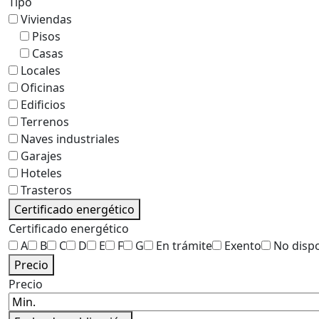
Tipo
Viviendas
Pisos
Casas
Locales
Oficinas
Edificios
Terrenos
Naves industriales
Garajes
Hoteles
Trasteros
Certificado energético
Certificado energético
A
B
C
D
E
F
G
En trámite
Exento
No disp
Precio
Precio