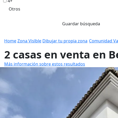
4+
Otros
Guardar búsqueda
Home
Zona Vislble
Dibujar tu propia zona
Comunidad Va
2 casas en venta en B
Más información sobre estos resultados