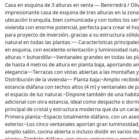
Casa en esquina de 3 alturas en venta — Benirredrà / Ol
impresionante casa de esquina de tres alturas en la zona 
ubicación tranquila, bien comunicada y con todos los ser
vivienda con enorme potencial, perfecta para crear el ho
para proyecto de inversión, gracias a su estructura sólid
natural en todas las plantas.~~ Características principal
en esquina, con excelente orientación y luminosidad natu
alturas + buhardilla~~Ventanales grandes en todas las pl
de hasta 4 metros de altura en planta baja, aportando am
elegancia~~Terrazas con vistas abiertas a las montañas y 
Distribución de la vivienda~~ Planta baja:~Amplio recibid
estancia diáfana con techos altos (4 m) y ventanales de 
el espacio de luz natural.~Dispone también de una habit
adicional con otra estancia, ideal como despacho o dormi
principal de cristal y estructura moderna que da un carác
Primera planta:~Espacio totalmente diáfano, con un ase
exterior.~Los cinco ventanales aportan gran luminosidad,
amplio salón, cocina abierta o incluso dividir en varios 