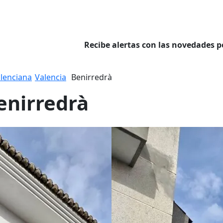
Recibe alertas con las novedades p
lenciana
Valencia
Benirredrà
enirredrà