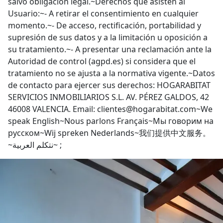
salvo obligación legal.~Derechos que asisten al
Usuario:~- A retirar el consentimiento en cualquier
momento.~- De acceso, rectificación, portabilidad y
supresión de sus datos y a la limitación u oposición a
su tratamiento.~- A presentar una reclamación ante la
Autoridad de control (agpd.es) si considera que el
tratamiento no se ajusta a la normativa vigente.~Datos
de contacto para ejercer sus derechos: HOGARABITAT
SERVICIOS INMOBILIARIOS S.L. AV. PÉREZ GALDOS, 42
46008 VALENCIA. Email: clientes@hogarabitat.com~We
speak English~Nous parlons Français~Мы говорим на
русском~Wij spreken Nederlands~我们提供中文服务。
~نتكلم العربية~ ;