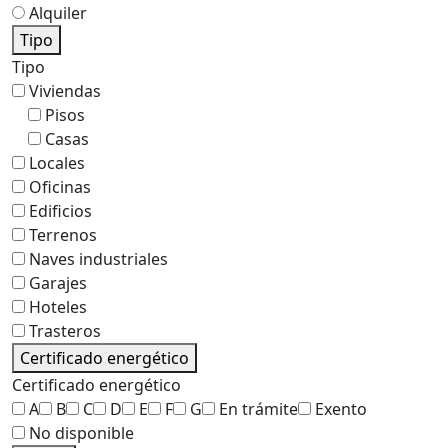
Alquiler
Tipo
Tipo
Viviendas
Pisos
Casas
Locales
Oficinas
Edificios
Terrenos
Naves industriales
Garajes
Hoteles
Trasteros
Certificado energético
Certificado energético
A
B
C
D
E
F
G
En trámite
Exento
No disponible