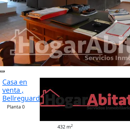
Casa en
venta ,
Bellreguard
Planta 0
2
432 m