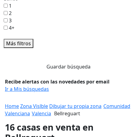
1
2
3
4+
Más filtros
Guardar búsqueda
Recibe alertas con las novedades por email
Ir a Mis búsquedas
Home
Zona Vislble
Dibujar tu propia zona
Comunidad
Valenciana
Valencia
Bellreguart
16 casas en venta en