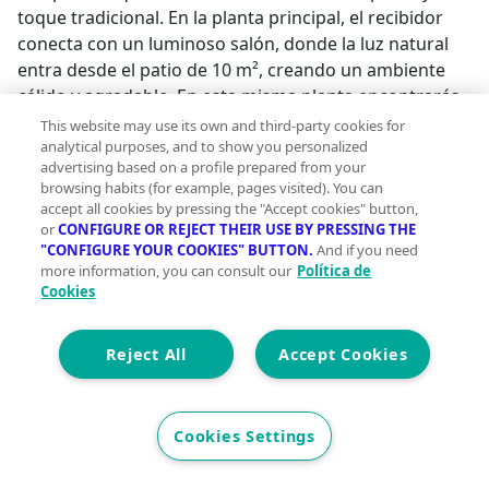
toque tradicional. En la planta principal, el recibidor
conecta con un luminoso salón, donde la luz natural
entra desde el patio de 10 m², creando un ambiente
cálido y agradable. En esta misma planta encontrarás
una habitación de buen tamaño, un baño reformado
This website may use its own and third-party cookies for
con ducha y una cocina totalmente equipada con
analytical purposes, and to show you personalized
advertising based on a profile prepared from your
acceso a la primera planta. Subiendo a la planta
browsing habits (for example, pages visited). You can
superior, disfrutarás de una terraza de 15 m², con aseo
accept all cookies by pressing the "Accept cookies" button,
y una habitación ubicada sobre la cocina, con acceso
or
CONFIGURE OR REJECT THEIR USE BY PRESSING THE
"CONFIGURE YOUR COOKIES" BUTTON.
And if you need
mediante unas cómodas escaleras. En la otra parte de
more information, you can consult our
Política de
la terraza, encontrarás el resto de las estancias, donde
Cookies
se distribuyen tres habitaciones adicionales, perfectas
para toda la familia o para adaptar como despacho,
Reject All
Accept Cookies
vestidor o zona de invitados y otras escaleras que
conectan con el salón de la planta principal. Una casa
con muchas posibilidades, lista para hacerla tuya y
disfrutar de la tranquilidad y el encanto de la vida en
Cookies Settings
pueblo, a solo unos minutos de la playa. No lo pienses