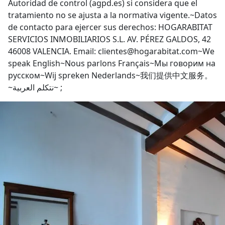
Autoridad de control (agpd.es) si considera que el
tratamiento no se ajusta a la normativa vigente.~Datos
de contacto para ejercer sus derechos: HOGARABITAT
SERVICIOS INMOBILIARIOS S.L. AV. PÉREZ GALDOS, 42
46008 VALENCIA. Email: clientes@hogarabitat.com~We
speak English~Nous parlons Français~Мы говорим на
русском~Wij spreken Nederlands~我们提供中文服务。
~نتكلم العربية~ ;