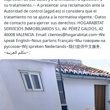
su tratamiento.~- A presentar una reclamación ante la
Autoridad de control (agpd.es) si considera que el
tratamiento no se ajusta a la normativa vigente.~Datos
de contacto para ejercer sus derechos: HOGARABITAT
SERVICIOS INMOBILIARIOS S.L. AV. PÉREZ GALDOS, 42
46008 VALENCIA. Email: clientes@hogarabitat.com~We
speak English~Nous parlons Français~Мы говорим на
русском~Wij spreken Nederlands~我们提供中文服务。
~نتكلم العربية~ ;