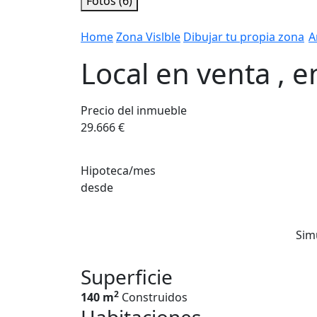
Fotos (6)
Home
Zona Vislble
Dibujar tu propia zona
A
Local en venta , e
Precio del inmueble
29.666 €
Hipoteca/mes
desde
Sim
Superficie
2
140 m
Construidos