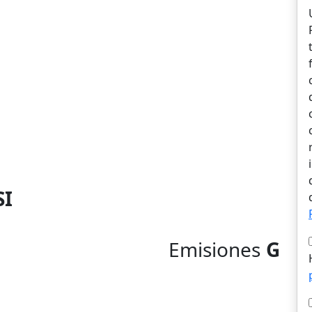
SI
Emisiones
G
l