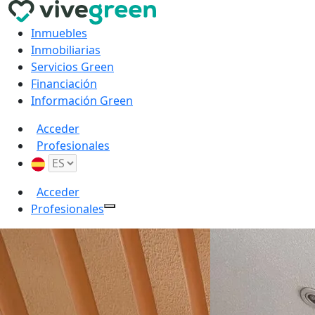
Inmuebles
Inmobiliarias
Servicios Green
Financiación
Información Green
Acceder
Profesionales
Acceder
Profesionales