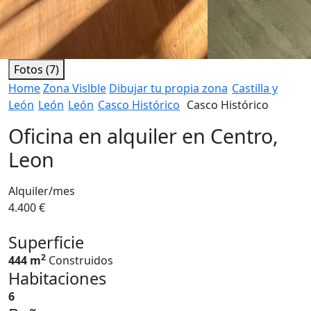
Fotos (7)
Home
Zona Vislble
Dibujar tu propia zona
Castilla y
León
León
León
Casco Histórico
Casco Histórico
Oficina en alquiler en Centro,
Leon
Alquiler/mes
4.400 €
Superficie
2
444 m
Construidos
Habitaciones
6