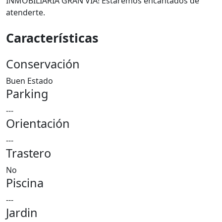
INMOBILIARIA GRAN VÍA! Estaremos encantados de
atenderte.
Características
Conservación
Buen Estado
Parking
---
Orientación
---
Trastero
No
Piscina
---
Jardin