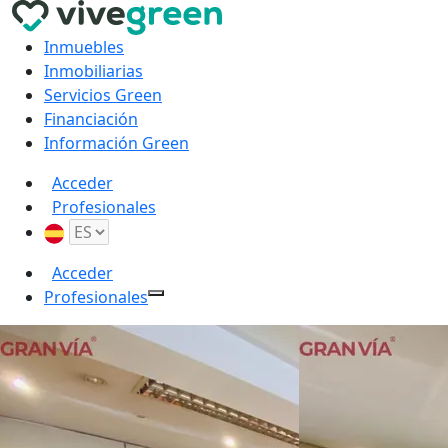
Inmuebles
Inmobiliarias
Servicios Green
Financiación
Información Green
Acceder
Profesionales
Acceder
Profesionales