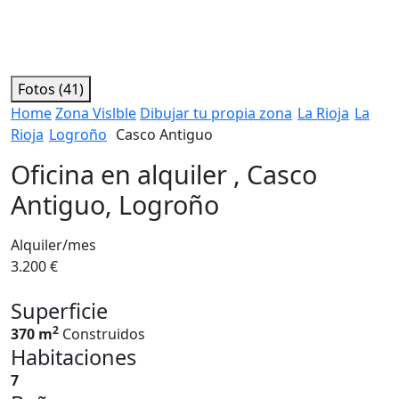
Fotos (41)
Home
Zona Vislble
Dibujar tu propia zona
La Rioja
La
Rioja
Logroño
Casco Antiguo
Oficina en alquiler , Casco
Antiguo, Logroño
Alquiler/mes
3.200 €
Superficie
2
370 m
Construidos
Habitaciones
7