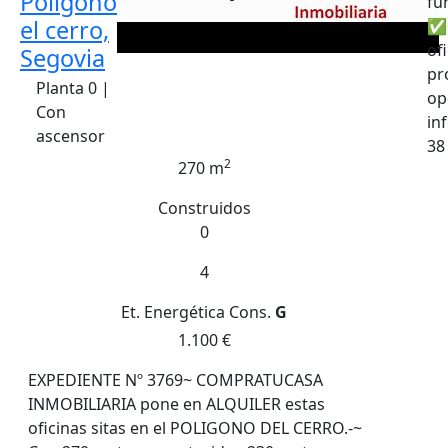
Poligono
fu
el cerro,
✅~
of
Segovia
pr
Planta 0 |
op
Con
in
ascensor
38
2
270 m
Construidos
0
4
Et. Energética
Cons.
G
1.100 €
EXPEDIENTE Nº 3769~ COMPRATUCASA
INMOBILIARIA pone en ALQUILER estas
oficinas sitas en el POLIGONO DEL CERRO.-~