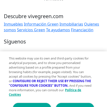
Descubre vivegreen.com
Inmuebles
Información Green
Inmobiliarias
Quienes
somos
Servicios Green
Te ayudamos
Financiación
Síguenos
Contacto
This website may use its own and third-party cookies for
hola@vivegreen.com
analytical purposes, and to show you personalized
advertising based on a profile prepared from your
browsing habits (for example, pages visited). You can
accept all cookies by pressing the "Accept cookies" button,
or
CONFIGURE OR REJECT THEIR USE BY PRESSING THE
"CONFIGURE YOUR COOKIES" BUTTON.
And if you need
more information, you can consult our
Política de
Aviso Legal
Cookies
Condiciones de uso
Politica de privacidad