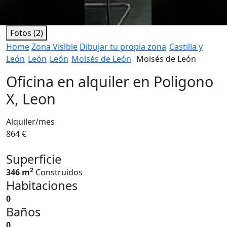
Fotos (2)
Home
Zona Vislble
Dibujar tu propia zona
Castilla y
León
León
León
Moisés de León
Moisés de León
Oficina en alquiler en Poligono
X, Leon
Alquiler/mes
864 €
Superficie
2
346 m
Construidos
Habitaciones
0
Baños
0