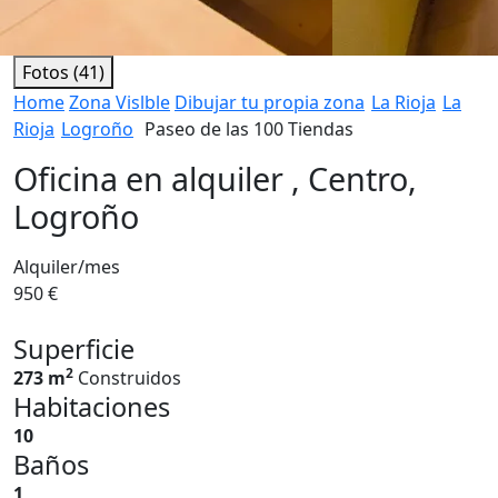
Fotos (41)
Home
Zona Vislble
Dibujar tu propia zona
La Rioja
La
Rioja
Logroño
Paseo de las 100 Tiendas
Oficina en alquiler , Centro,
Logroño
Alquiler/mes
950 €
Superficie
2
273 m
Construidos
Habitaciones
10
Baños
1