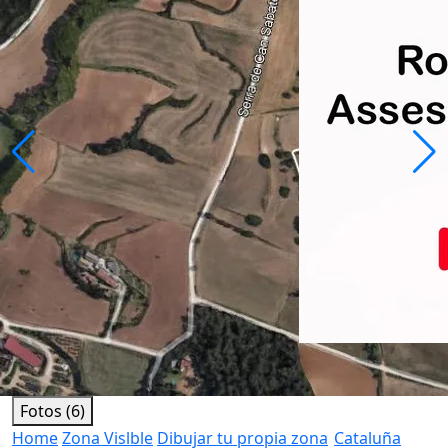
Fotos (6)
Home
Zona Vislble
Dibujar tu propia zona
Cataluña