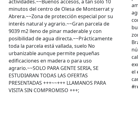
actividades.~~Buenos accesos, a tan solo 10
am
minutos del centro de Olesa de Montserrat y
ag
Abrera.~~Zona de protección especial por su
co
interés natural y agrario.~~Gran parcela de
bu
9039 m2 lleno de pinar maderable y con
zo
posibilidad de agua directa.~~Prácticamente
Br
toda la parcela está vallada, suelo No
nú
urbanizable aunque permite pequeñas
ca
edificaciones en madera o para uso
ex
agrario.~~SOLO PARA GENTE SERIA, SE
el
ESTUDIARAN TODAS LAS OFERTAS
ca
PRESENTADAS +++~~+++ LLAMANOS PARA
#r
VISITA SIN COMPROMISO +++;