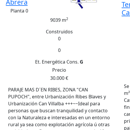
Abrera
Te
Planta 0
Ca
2
9039 m
Construidos
0
0
Et. Energética
Cons.
G
Precio
30.000 €
Se
PARAJE MAS D´EN RIBES, ZONA "CAN
m²
PUPOCH", entre Urbanización Ribes Blaves y
Ca
Urbanización Can Villalba +++~~Ideal para
fi
personas que buscan tranquilidad y contacto
ca
con la Naturaleza e interesadas en un entorno
pr
rural ya sea como explotación agrícola ú otras
pa