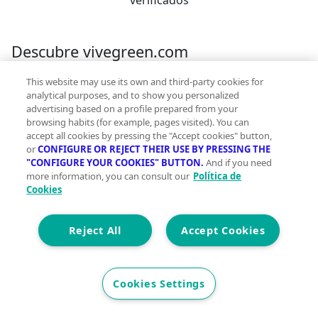
Descubre vivegreen.com
Inmuebles
Información Green
Inmobiliarias
Quienes
This website may use its own and third-party cookies for
somos
Servicios Green
Te ayudamos
Financiación
analytical purposes, and to show you personalized
advertising based on a profile prepared from your
browsing habits (for example, pages visited). You can
Síguenos
accept all cookies by pressing the "Accept cookies" button,
or
CONFIGURE OR REJECT THEIR USE BY PRESSING THE
Contacto
"CONFIGURE YOUR COOKIES" BUTTON.
And if you need
more information, you can consult our
Política de
hola@vivegreen.com
Cookies
Reject All
Accept Cookies
Aviso Legal
Cookies Settings
Condiciones de uso
Politica de privacidad