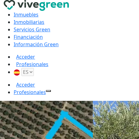
Inmuebles
Inmobiliarias
Servicios Green
Financiación
Información Green
Acceder
Profesionales
Acceder
Profesionales