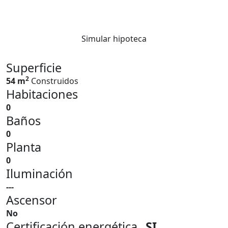
Simular hipoteca
Superficie
2
54 m
Construidos
Habitaciones
0
Baños
0
Planta
0
Iluminación
---
Ascensor
No
Certificación energética
SI