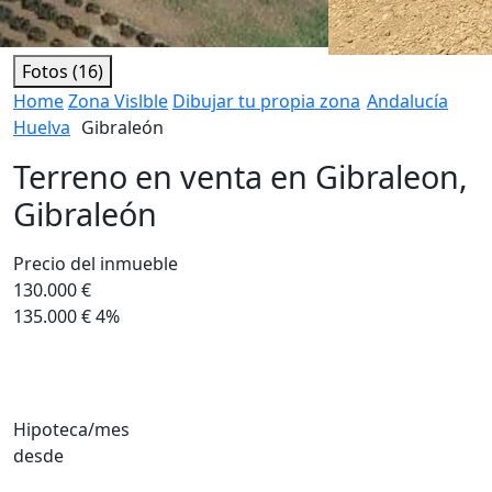
Fotos (16)
Home
Zona Vislble
Dibujar tu propia zona
Andalucía
Huelva
Gibraleón
Terreno en venta en Gibraleon,
Gibraleón
Precio del inmueble
130.000 €
135.000 €
4%
Hipoteca/mes
desde