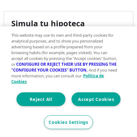
Simula tu hipoteca
This website may use its own and third-party cookies for
analytical purposes, and to show you personalized
advertising based on a profile prepared from your
Precio del inmueble
browsing habits (for example, pages visited). You can
accept all cookies by pressing the "Accept cookies" button,
€
or
CONFIGURE OR REJECT THEIR USE BY PRESSING THE
"CONFIGURE YOUR COOKIES" BUTTON.
And if you need
more information, you can consult our
Política de
10.000€
3.000.000€
Cookies
Reject All
Accept Cookies
Ahorro
Cookies Settings
aportado