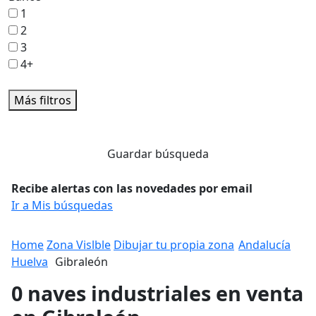
1
2
3
4+
Más filtros
Guardar búsqueda
Recibe alertas con las novedades por email
Ir a Mis búsquedas
Home
Zona Vislble
Dibujar tu propia zona
Andalucía
Huelva
Gibraleón
0 naves industriales en venta