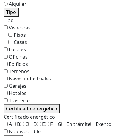
Alquiler
Tipo
Tipo
Viviendas
Pisos
Casas
Locales
Oficinas
Edificios
Terrenos
Naves industriales
Garajes
Hoteles
Trasteros
Certificado energético
Certificado energético
A
B
C
D
E
F
G
En trámite
Exento
No disponible