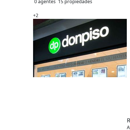
0 agentes
15 propiedades
+2
A