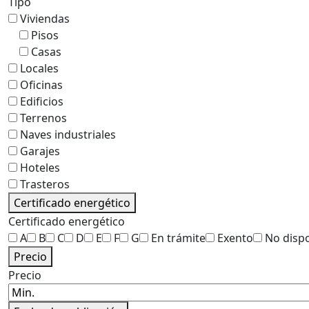
Tipo
Viviendas
Pisos
Casas
Locales
Oficinas
Edificios
Terrenos
Naves industriales
Garajes
Hoteles
Trasteros
Certificado energético
Certificado energético
A
B
C
D
E
F
G
En trámite
Exento
No disp
Precio
Precio