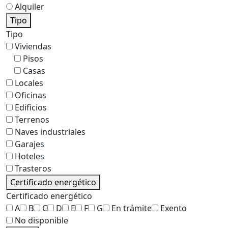
Alquiler
Tipo
Tipo
Viviendas
Pisos
Casas
Locales
Oficinas
Edificios
Terrenos
Naves industriales
Garajes
Hoteles
Trasteros
Certificado energético
Certificado energético
A
B
C
D
E
F
G
En trámite
Exento
No disponible