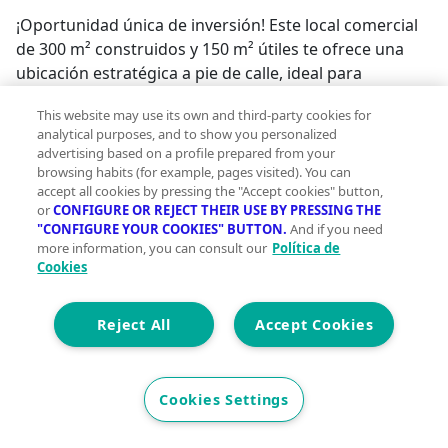
¡Oportunidad única de inversión! Este local comercial
de 300 m² construidos y 150 m² útiles te ofrece una
ubicación estratégica a pie de calle, ideal para
negocios relacionados con la alimentación. Con un
This website may use its own and third-party cookies for
contrato en vigor y en pleno funcionamiento, este
analytical purposes, and to show you personalized
espacio garantiza una rentabilidad segura. El local
advertising based on a profile prepared from your
cuenta con dos amplios escaparates que
browsing habits (for example, pages visited). You can
proporcionan una excelente visibilidad, atrayendo a
accept all cookies by pressing the "Accept cookies" button,
or
CONFIGURE OR REJECT THEIR USE BY PRESSING THE
clientes potenciales desde el primer momento. Su
"CONFIGURE YOUR COOKIES" BUTTON.
And if you need
fachada de 10 metros lineales y entradas de fácil
more information, you can consult our
Política de
acceso aseguran un flujo constante de visitantes.
Cookies
Además, dispone de un cierre metálico enrollable para
mayor seguridad. Distribuido en una sola planta, el
Reject All
Accept Cookies
espacio incluye tres estancias versátiles, dos baños y
un almacén con salida de humos, lo que lo hace
perfecto para supermercados u otros tipos de
Cookies Settings
comercio alimentario. Rodeado de centros educativos,
comercios de proximidad, este local es la oportunidad