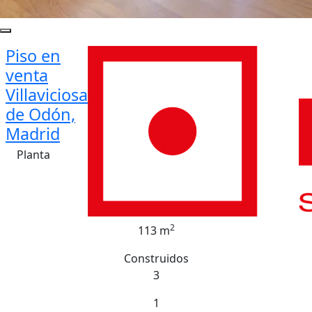
Piso en
venta
Villaviciosa
de Odón,
Madrid
Planta
2
113 m
Construidos
3
1