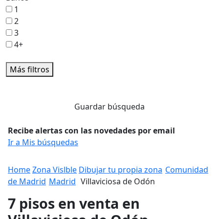
1
2
3
4+
Más filtros
Guardar búsqueda
Recibe alertas con las novedades por email
Ir a Mis búsquedas
Home
Zona Vislble
Dibujar tu propia zona
Comunidad
de Madrid
Madrid
Villaviciosa de Odón
7 pisos en venta en