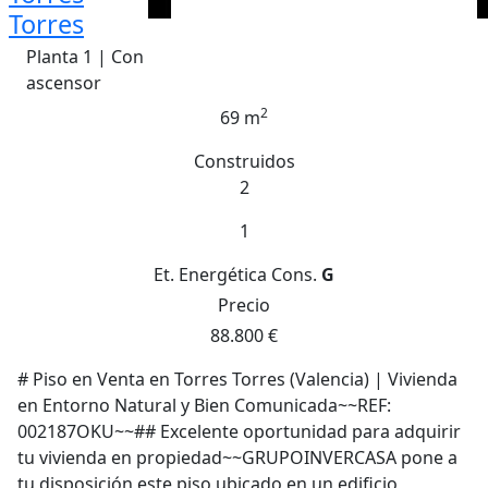
Torres
Planta 1 | Con
ascensor
2
69 m
Construidos
2
1
Et. Energética
Cons.
G
Precio
88.800 €
# Piso en Venta en Torres Torres (Valencia) | Vivienda
en Entorno Natural y Bien Comunicada~~REF:
002187OKU~~## Excelente oportunidad para adquirir
tu vivienda en propiedad~~GRUPOINVERCASA pone a
tu disposición este piso ubicado en un edificio