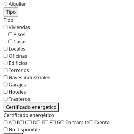
Alquiler
Tipo
Tipo
Viviendas
Pisos
Casas
Locales
Oficinas
Edificios
Terrenos
Naves industriales
Garajes
Hoteles
Trasteros
Certificado energético
Certificado energético
A
B
C
D
E
F
G
En trámite
Exento
No disponible