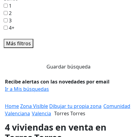
1
2
3
4+
Más filtros
Guardar búsqueda
Recibe alertas con las novedades por email
Ir a Mis búsquedas
Home
Zona Vislble
Dibujar tu propia zona
Comunidad
Valenciana
Valencia
Torres Torres
4 viviendas en venta en