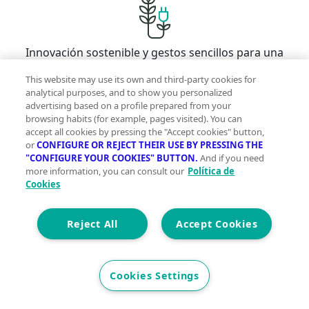
Innovación sostenible y gestos sencillos para una
vida más green
This website may use its own and third-party cookies for
analytical purposes, and to show you personalized
advertising based on a profile prepared from your
browsing habits (for example, pages visited). You can
accept all cookies by pressing the "Accept cookies" button,
or
CONFIGURE OR REJECT THEIR USE BY PRESSING THE
Comprometidas con tu presente para que vivas
"CONFIGURE YOUR COOKIES" BUTTON.
And if you need
mejor mañana
more information, you can consult our
Política de
Cookies
Reject All
Accept Cookies
Con la garantía de contar con profesionales
verificados
Cookies Settings