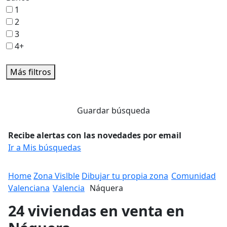
1
2
3
4+
Más filtros
Guardar búsqueda
Recibe alertas con las novedades por email
Ir a Mis búsquedas
Home
Zona Vislble
Dibujar tu propia zona
Comunidad
Valenciana
Valencia
Náquera
24 viviendas en venta en