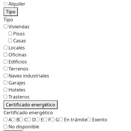
Alquiler
Tipo
Tipo
Viviendas
Pisos
Casas
Locales
Oficinas
Edificios
Terrenos
Naves industriales
Garajes
Hoteles
Trasteros
Certificado energético
Certificado energético
A
B
C
D
E
F
G
En trámite
Exento
No disponible