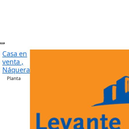
Casa en
venta ,
Náquera
Planta