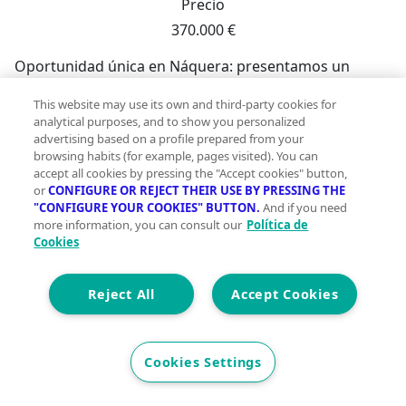
Precio
370.000 €
Oportunidad única en Náquera: presentamos un
amplio chalet independiente situado en la tranquila
This website may use its own and third-party cookies for
urbanización San Miguel - El Paraíso. Con una
analytical purposes, and to show you personalized
superficie construida de aproximadamente 240 m2 y
advertising based on a profile prepared from your
sobre una generosa parcela de 1.162 m2.~ Esta
browsing habits (for example, pages visited). You can
propiedad del año 1989 tuvo una reforma y ampliación
accept all cookies by pressing the "Accept cookies" button,
or
CONFIGURE OR REJECT THEIR USE BY PRESSING THE
en el 2008, ofrece un sinfín de posibilidades para crear
"CONFIGURE YOUR COOKIES" BUTTON.
And if you need
el hogar ideal adaptado a sus necesidades. La vivienda
more information, you can consult our
Política de
cuenta con cuatro habitaciones dobles y tres sencillas
Cookies
que proporcionan espacio suficiente para toda la
familia; además dispone dos baños (uno ya
Reject All
Accept Cookies
reformado) y una cocina muy amplia con despensa,
perfecta para los amantes del buen comer. ~La
Chimenea de aire canalizable le permite transportar el
Cookies Settings
aire caliente hasta las habitaciones.~Todo exterior con
protección en las ventanas, ~El jardín que rodea la