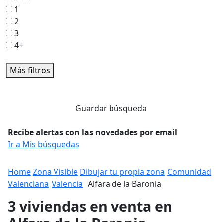
1
2
3
4+
Más filtros
Guardar búsqueda
Recibe alertas con las novedades por email
Ir a Mis búsquedas
Home
Zona Vislble
Dibujar tu propia zona
Comunidad
Valenciana
Valencia
Alfara de la Baronia
3 viviendas en venta en