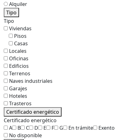
Alquiler
Tipo
Tipo
Viviendas
Pisos
Casas
Locales
Oficinas
Edificios
Terrenos
Naves industriales
Garajes
Hoteles
Trasteros
Certificado energético
Certificado energético
A
B
C
D
E
F
G
En trámite
Exento
No disponible