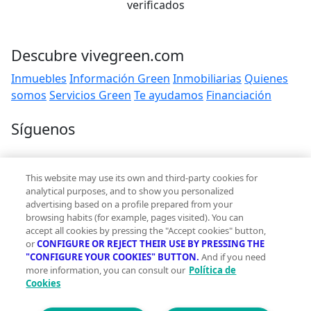
verificados
Descubre vivegreen.com
Inmuebles
Información Green
Inmobiliarias
Quienes
somos
Servicios Green
Te ayudamos
Financiación
Síguenos
Contacto
This website may use its own and third-party cookies for
hola@vivegreen.com
analytical purposes, and to show you personalized
advertising based on a profile prepared from your
browsing habits (for example, pages visited). You can
accept all cookies by pressing the "Accept cookies" button,
or
CONFIGURE OR REJECT THEIR USE BY PRESSING THE
"CONFIGURE YOUR COOKIES" BUTTON.
And if you need
more information, you can consult our
Política de
Aviso Legal
Cookies
Condiciones de uso
Politica de privacidad