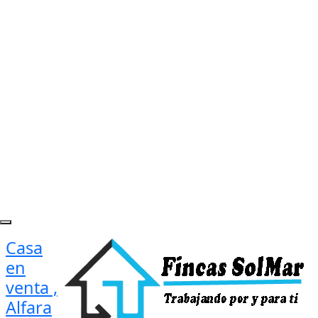
Casa
en
venta ,
Alfara