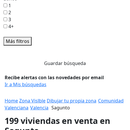
1
2
3
4+
Más filtros
Guardar búsqueda
Recibe alertas con las novedades por email
Ir a Mis búsquedas
Home
Zona Vislble
Dibujar tu propia zona
Comunidad
Valenciana
Valencia
Sagunto
199 viviendas en venta en