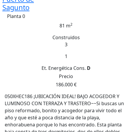
Sagunto
Planta 0
2
81 m
Construidos
3
1
Et. Energética
Cons.
D
Precio
186.000 €
050XHEC186 ¡UBICACIÓN IDEAL! BAJO ACOGEDOR Y
LUMINOSO CON TERRAZA Y TRASTERO~~Si buscas un
piso reformado, bonito y acogedor para vivir todo el
año y que esté a poca distancia de la playa,
enhorabuena porque lo has encontrado. Esta planta
baja consta de tres dormitorios, dos de ellos dobles,