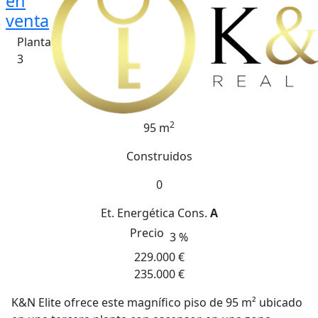
en
venta
Planta
3
2
95 m
Construidos
0
Et. Energética
Cons.
A
Precio
3 %
229.000 €
235.000 €
K&N Elite ofrece este magnífico piso de 95 m² ubicado