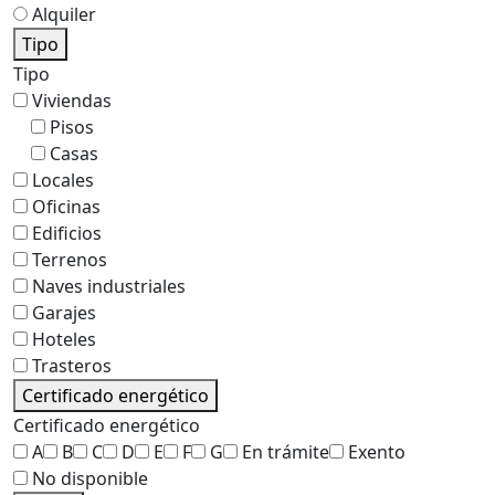
Alquiler
Tipo
Tipo
Viviendas
Pisos
Casas
Locales
Oficinas
Edificios
Terrenos
Naves industriales
Garajes
Hoteles
Trasteros
Certificado energético
Certificado energético
A
B
C
D
E
F
G
En trámite
Exento
No disponible