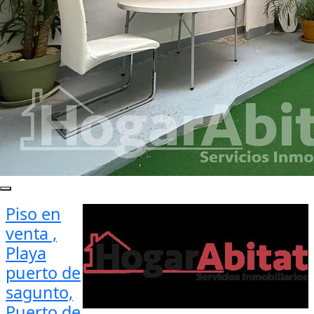
Piso en
venta ,
Playa
puerto de
sagunto,
Puerto de