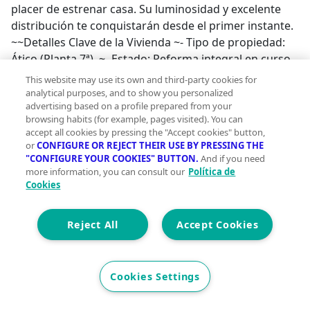
placer de estrenar casa. Su luminosidad y excelente
distribución te conquistarán desde el primer instante.
~~Detalles Clave de la Vivienda ~- Tipo de propiedad:
Ático (Planta 7ª). ~- Estado: Reforma integral en curso
(se entrega terminado y listo para entrar).~- Superficie:
This website may use its own and third-party cookies for
99 m2 construidos / 79,17 m2 útiles. ~- Habitaciones y
analytical purposes, and to show you personalized
advertising based on a profile prepared from your
baños: 3 habitaciones y 2 baños completos con
browsing habits (for example, pages visited). You can
ducha.~- Espacios exteriores: Gran terraza hacia la
accept all cookies by pressing the "Accept cookies" button,
Calle Maestrat y un balcón privado en la zona de
or
CONFIGURE OR REJECT THEIR USE BY PRESSING THE
noche.~- Orientación: Combinación este-oeste (sol de
"CONFIGURE YOUR COOKIES" BUTTON.
And if you need
more information, you can consult our
Política de
mañana en dormitorios y tardes luminosas en la
Cookies
terraza).~~Al cruzar la puerta con orientación oeste,
un práctico recibidor te conecta con una primera
estancia perfecta como despacho, estudio o
Reject All
Accept Cookies
habitación de invitados, garantizando total
independencia del resto de la casa. A continuación,
pasamos a la zona social: un magnífico espacio
Cookies Settings
diáfano y muy luminoso que unifica el salón, el
comedor y la cocina moderna. Desde aquí accedes