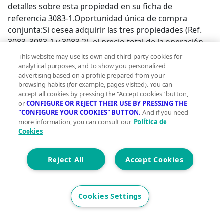
detalles sobre esta propiedad en su ficha de
referencia 3083-1.Oportunidad única de compra
conjunta:Si desea adquirir las tres propiedades (Ref.
3083, 3083-1 y 3083-2), el precio total de la operación
sería 2.200.000 €. Esta es una oportunidad única para
This website may use its own and third-party cookies for
contar con tres propiedades interconectadas en un
analytical purposes, and to show you personalized
advertising based on a profile prepared from your
entorno natural privilegiado, que ofrecen amplias
browsing habits (for example, pages visited). You can
posibilidades de desarrollo y una inversión segura.¡No
accept all cookies by pressing the "Accept cookies" button,
pierdas la oportunidad de hacer tuya esta joya de la
or
CONFIGURE OR REJECT THEIR USE BY PRESSING THE
arquitectura catalana! ¡Contáctanos para más
"CONFIGURE YOUR COOKIES" BUTTON.
And if you need
more information, you can consult our
Política de
información y agenda tu visita!;
Cookies
Reject All
Accept Cookies
Cookies Settings