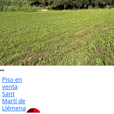
Piso en
venta
Sant
Martí de
Llémena