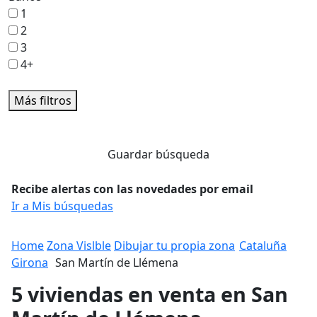
1
2
3
4+
Más filtros
Guardar búsqueda
Recibe alertas con las novedades por email
Ir a Mis búsquedas
Home
Zona Vislble
Dibujar tu propia zona
Cataluña
Girona
San Martín de Llémena
5 viviendas en venta en San