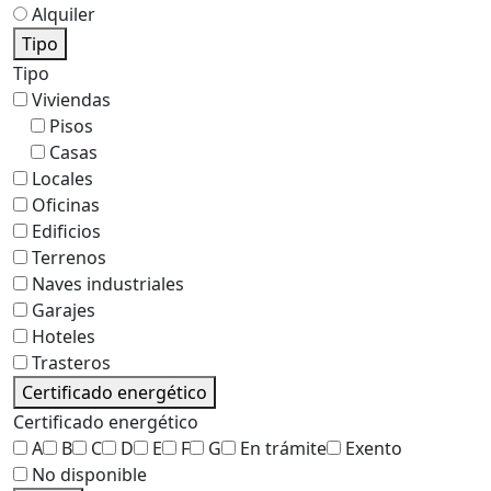
Alquiler
Tipo
Tipo
Viviendas
Pisos
Casas
Locales
Oficinas
Edificios
Terrenos
Naves industriales
Garajes
Hoteles
Trasteros
Certificado energético
Certificado energético
A
B
C
D
E
F
G
En trámite
Exento
No disponible