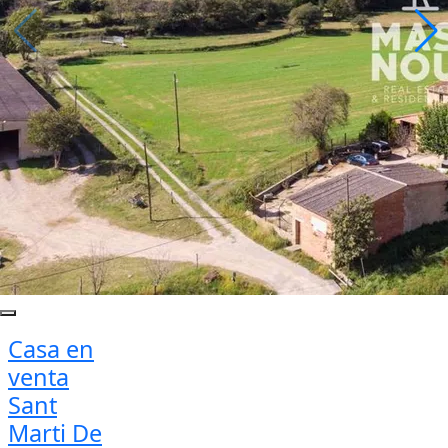
Casa en
venta
Sant
Marti De