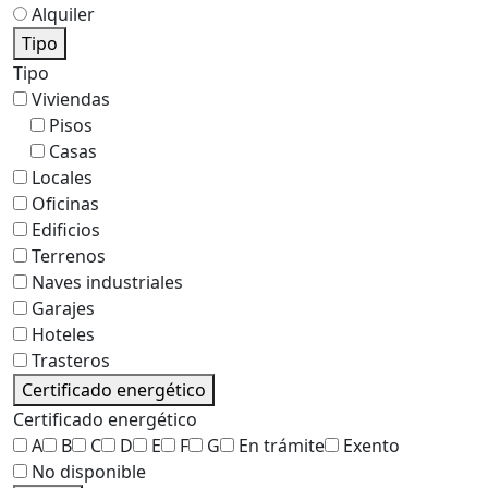
Alquiler
Tipo
Tipo
Viviendas
Pisos
Casas
Locales
Oficinas
Edificios
Terrenos
Naves industriales
Garajes
Hoteles
Trasteros
Certificado energético
Certificado energético
A
B
C
D
E
F
G
En trámite
Exento
No disponible