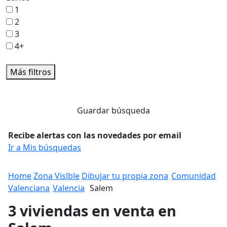
1
2
3
4+
Más filtros
Guardar búsqueda
Recibe alertas con las novedades por email
Ir a Mis búsquedas
Home
Zona Vislble
Dibujar tu propia zona
Comunidad
Valenciana
Valencia
Salem
3 viviendas en venta en