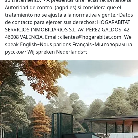
su tratamiento.~- A presentar una reclamación ante la
Autoridad de control (agpd.es) si considera que el
tratamiento no se ajusta a la normativa vigente.~Datos
de contacto para ejercer sus derechos: HOGARABITAT
SERVICIOS INMOBILIARIOS S.L. AV. PÉREZ GALDOS, 42
46008 VALENCIA. Email: clientes@hogarabitat.com~We
speak English~Nous parlons Français~Мы говорим на
русском~Wij spreken Nederlands~;