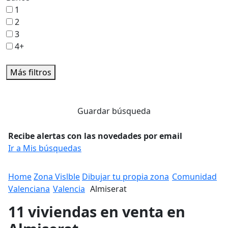
1
2
3
4+
Más filtros
Guardar búsqueda
Recibe alertas con las novedades por email
Ir a Mis búsquedas
Home
Zona Vislble
Dibujar tu propia zona
Comunidad
Valenciana
Valencia
Almiserat
11 viviendas en venta en