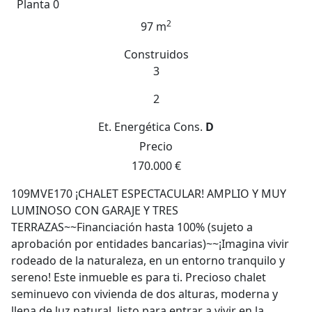
Planta 0
2
97 m
Construidos
3
2
Et. Energética
Cons.
D
Precio
170.000 €
109MVE170 ¡CHALET ESPECTACULAR! AMPLIO Y MUY
LUMINOSO CON GARAJE Y TRES
TERRAZAS~~Financiación hasta 100% (sujeto a
aprobación por entidades bancarias)~~¡Imagina vivir
rodeado de la naturaleza, en un entorno tranquilo y
sereno! Este inmueble es para ti. Precioso chalet
seminuevo con vivienda de dos alturas, moderna y
llena de luz natural, listo para entrar a vivir en la