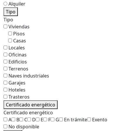
Alquiler
Tipo
Tipo
Viviendas
Pisos
Casas
Locales
Oficinas
Edificios
Terrenos
Naves industriales
Garajes
Hoteles
Trasteros
Certificado energético
Certificado energético
A
B
C
D
E
F
G
En trámite
Exento
No disponible