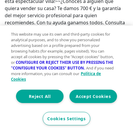
esta espectacular villa!~~¿Conoces a alguien que
quiera vender su casa? Te damos 700 € y la garantía
del mejor servicio profesional para quien
recomiendes. Con tu ayuda ganamos todos. Consulta
condiciones.~Y si eres tú quien vende, te adelantamos
This website may use its own and third-party cookies for
el dinero que necesites y devuélvelo a la venta ¡SIN
analytical purposes, and to show you personalized
INTERESES!* También hacemos arreglos y reformas en
advertising based on a profile prepared from your
tu casa para que la vendas RÁPIDO Y AL MEJOR
browsing habits (for example, pages visited). You can
accept all cookies by pressing the "Accept cookies" button,
PRECIO* (sujeto a aprobación) ~Este anuncio es
or
CONFIGURE OR REJECT THEIR USE BY PRESSING THE
informativo y sin valor contractual, puede contener
"CONFIGURE YOUR COOKIES" BUTTON.
And if you need
errores. Gastos e impuestos no
more information, you can consult our
Política de
incluidos.~CONSENTIMIENTO PARA EL TRATAMIENTO
Cookies
DE DATOS PERSONALES. Para continuar debe aceptar
que ha leído y está conforme con las cláusulas
Reject All
Accept Cookies
siguientes, entendiendo que el envío de sus datos
tanto mediante email como mediante el formulario de
contacto de esta web supone el consentimiento
Cookies Settings
explícito para el tratamiento de los mismos en los
términos y condiciones aquí expuestos así como en