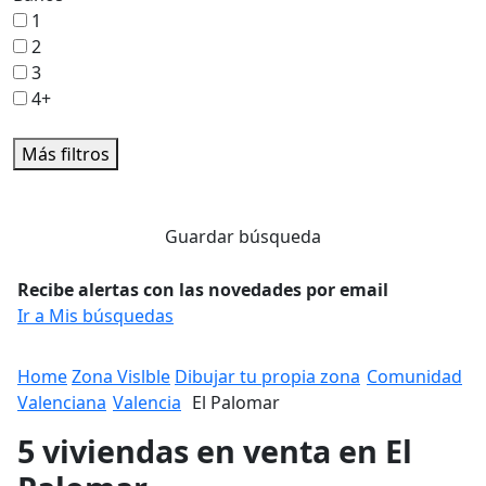
1
2
3
4+
Más filtros
Guardar búsqueda
Recibe alertas con las novedades por email
Ir a Mis búsquedas
Home
Zona Vislble
Dibujar tu propia zona
Comunidad
Valenciana
Valencia
El Palomar
5 viviendas en venta en El