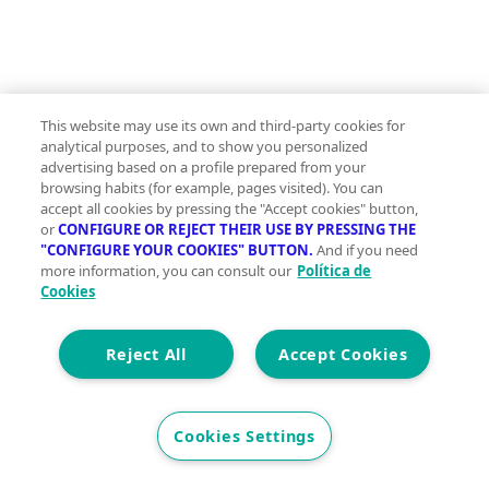
Viviendas en venta cerca de el
This website may use its own and third-party cookies for
Palomar
analytical purposes, and to show you personalized
advertising based on a profile prepared from your
Viviendas en venta en Bèlgida
browsing habits (for example, pages visited). You can
Viviendas en venta en Carrícola
accept all cookies by pressing the "Accept cookies" button,
Viviendas en venta en Bufali
or
CONFIGURE OR REJECT THEIR USE BY PRESSING THE
"CONFIGURE YOUR COOKIES" BUTTON.
And if you need
Viviendas en venta en Montaberner
more information, you can consult our
Política de
Ver más
Cookies
Otros inmuebles en venta en el
Reject All
Accept Cookies
Palomar
Pisos en venta en el Palomar
Casas en venta en el Palomar
Cookies Settings
Locales en venta en el Palomar
Oficinas en venta en el Palomar