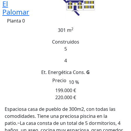
El
Palomar
Planta 0
2
301 m
Construidos
5
4
Et. Energética
Cons.
G
Precio
10 %
199.000 €
220.000 €
Espaciosa casa de pueblo de 300m2, con todas las
comodidades. Tiene una preciosa piscina en la
patio.~La casa consta de un total de 5 dormitorios, 4
baños, un aseo, cocina muy espaciosa, gran comedor