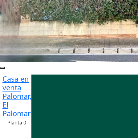
Casa en
venta
Palomar,
El
Palomar
Planta 0