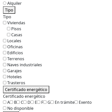
Alquiler
Tipo
Tipo
Viviendas
Pisos
Casas
Locales
Oficinas
Edificios
Terrenos
Naves industriales
Garajes
Hoteles
Trasteros
Certificado energético
Certificado energético
A
B
C
D
E
F
G
En trámite
Exento
No disponible