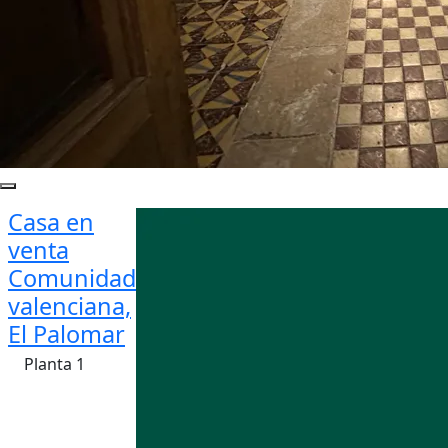
Casa en
venta
Comunidad
valenciana,
El Palomar
Planta 1