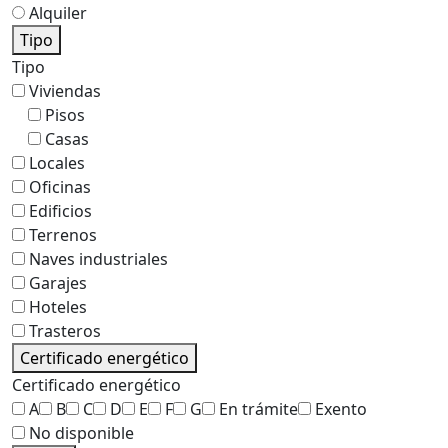
Alquiler
Tipo
Tipo
Viviendas
Pisos
Casas
Locales
Oficinas
Edificios
Terrenos
Naves industriales
Garajes
Hoteles
Trasteros
Certificado energético
Certificado energético
A
B
C
D
E
F
G
En trámite
Exento
No disponible