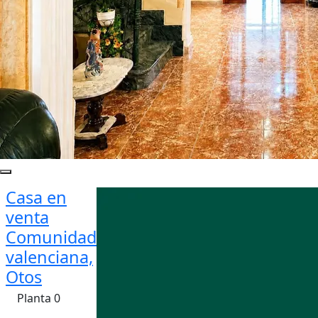
Casa en
venta
Comunidad
valenciana,
Otos
Planta 0