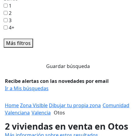
1
2
3
4+
Más filtros
Guardar búsqueda
Recibe alertas con las novedades por email
Ir a Mis búsquedas
Home
Zona Vislble
Dibujar tu propia zona
Comunidad
Valenciana
Valencia
Otos
2 viviendas en venta en Otos
Más información sobre estos resultados