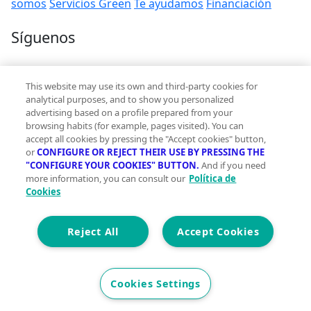
somos
Servicios Green
Te ayudamos
Financiación
Síguenos
Contacto
This website may use its own and third-party cookies for
hola@vivegreen.com
analytical purposes, and to show you personalized
advertising based on a profile prepared from your
browsing habits (for example, pages visited). You can
accept all cookies by pressing the "Accept cookies" button,
or
CONFIGURE OR REJECT THEIR USE BY PRESSING THE
"CONFIGURE YOUR COOKIES" BUTTON.
And if you need
more information, you can consult our
Política de
Aviso Legal
Cookies
Condiciones de uso
Politica de privacidad
Política de cookies
Reject All
Accept Cookies
Accesibilidad
© 2026 Vivegreen - Todos los derechos reservados - UCI
Cookies Settings
SERVICIOS PARA PROFESIONALES INMOBILIARIOS, S.A.U