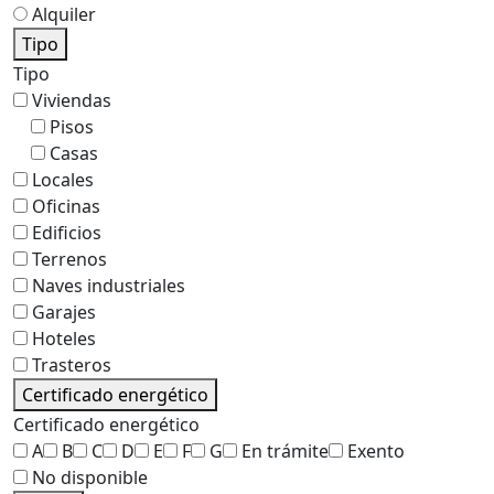
Alquiler
Tipo
Tipo
Viviendas
Pisos
Casas
Locales
Oficinas
Edificios
Terrenos
Naves industriales
Garajes
Hoteles
Trasteros
Certificado energético
Certificado energético
A
B
C
D
E
F
G
En trámite
Exento
No disponible