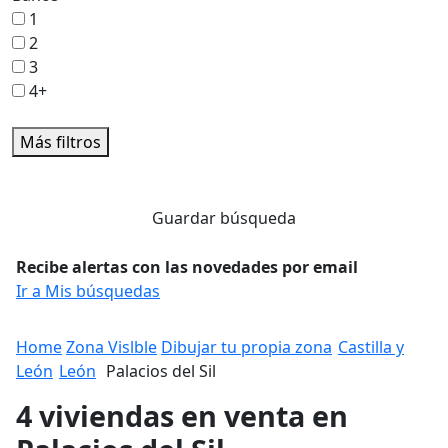
1
2
3
4+
Más filtros
Guardar búsqueda
Recibe alertas con las novedades por email
Ir a Mis búsquedas
Home
Zona Vislble
Dibujar tu propia zona
Castilla y
León
León
Palacios del Sil
4 viviendas en venta en