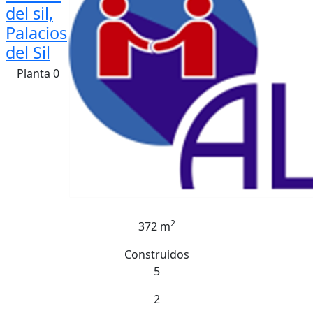
del sil,
Palacios
del Sil
Planta 0
2
372 m
Construidos
5
2