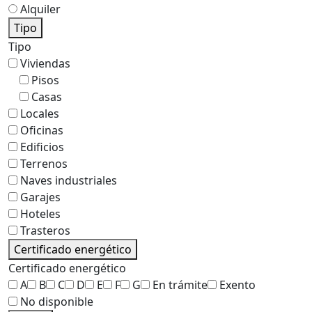
Alquiler
Tipo
Tipo
Viviendas
Pisos
Casas
Locales
Oficinas
Edificios
Terrenos
Naves industriales
Garajes
Hoteles
Trasteros
Certificado energético
Certificado energético
A
B
C
D
E
F
G
En trámite
Exento
No disponible