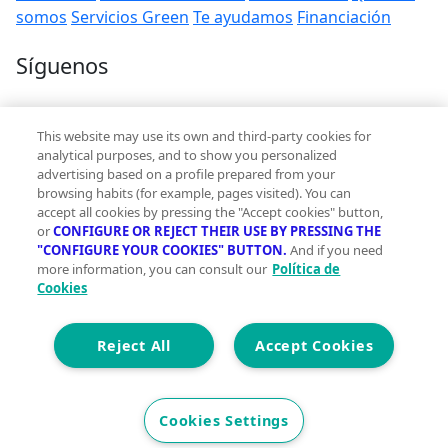
somos
Servicios Green
Te ayudamos
Financiación
Síguenos
Contacto
This website may use its own and third-party cookies for
hola@vivegreen.com
analytical purposes, and to show you personalized
advertising based on a profile prepared from your
browsing habits (for example, pages visited). You can
accept all cookies by pressing the "Accept cookies" button,
or
CONFIGURE OR REJECT THEIR USE BY PRESSING THE
"CONFIGURE YOUR COOKIES" BUTTON.
And if you need
more information, you can consult our
Política de
Aviso Legal
Cookies
Condiciones de uso
Politica de privacidad
Política de cookies
Reject All
Accept Cookies
Accesibilidad
© 2026 Vivegreen - Todos los derechos reservados - UCI
Cookies Settings
SERVICIOS PARA PROFESIONALES INMOBILIARIOS, S.A.U