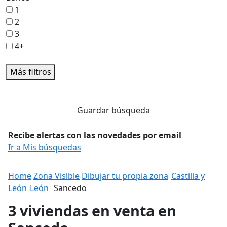
1
2
3
4+
Más filtros
Guardar búsqueda
Recibe alertas con las novedades por email
Ir a Mis búsquedas
Home
Zona Vislble
Dibujar tu propia zona
Castilla y
León
León
Sancedo
3 viviendas en venta en