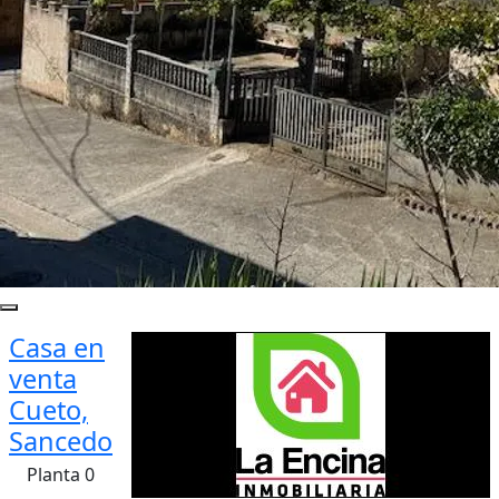
Casa en
venta
Cueto,
Sancedo
Planta 0