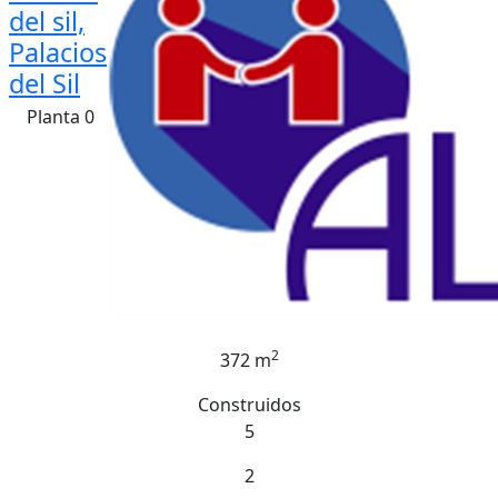
del sil,
Palacios
del Sil
Planta 0
2
372 m
Construidos
5
2