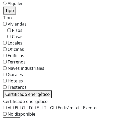
Alquiler
Tipo
Tipo
Viviendas
Pisos
Casas
Locales
Oficinas
Edificios
Terrenos
Naves industriales
Garajes
Hoteles
Trasteros
Certificado energético
Certificado energético
A
B
C
D
E
F
G
En trámite
Exento
No disponible