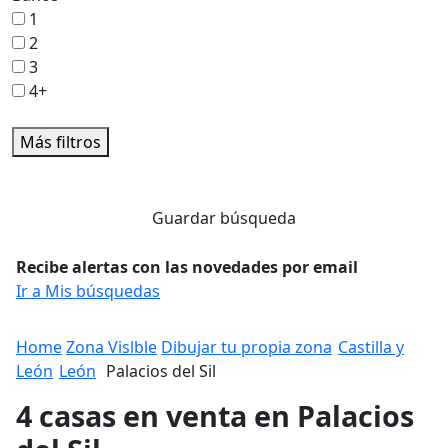
1
2
3
4+
Más filtros
Guardar búsqueda
Recibe alertas con las novedades por email
Ir a Mis búsquedas
Home
Zona Vislble
Dibujar tu propia zona
Castilla y
León
León
Palacios del Sil
4 casas en venta en Palacios