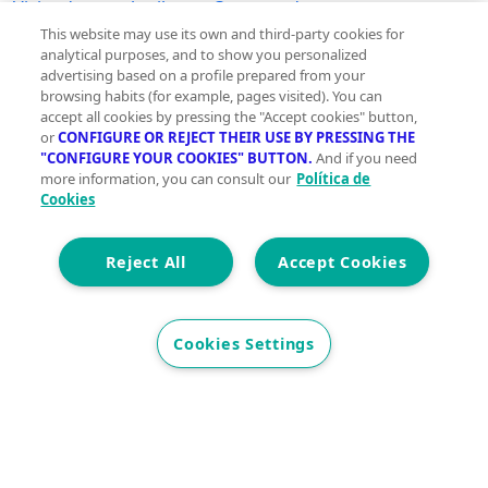
Viviendas en alquiler en Castropodame
This website may use its own and third-party cookies for
analytical purposes, and to show you personalized
advertising based on a profile prepared from your
browsing habits (for example, pages visited). You can
accept all cookies by pressing the "Accept cookies" button,
or
CONFIGURE OR REJECT THEIR USE BY PRESSING THE
"CONFIGURE YOUR COOKIES" BUTTON.
And if you need
more information, you can consult our
Política de
Innovación sostenible y gestos sencillos para una
Cookies
vida más green
Reject All
Accept Cookies
Comprometidas con tu presente para que vivas
Cookies Settings
mejor mañana