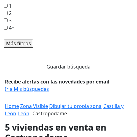
1
2
3
4+
Más filtros
Guardar búsqueda
Recibe alertas con las novedades por email
Ir a Mis búsquedas
Home
Zona Vislble
Dibujar tu propia zona
Castilla y
León
León
Castropodame
5 viviendas en venta en