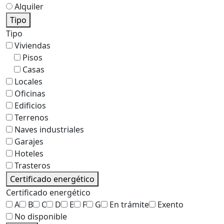
Alquiler
Tipo
Tipo
Viviendas
Pisos
Casas
Locales
Oficinas
Edificios
Terrenos
Naves industriales
Garajes
Hoteles
Trasteros
Certificado energético
Certificado energético
A
B
C
D
E
F
G
En trámite
Exento
No disponible