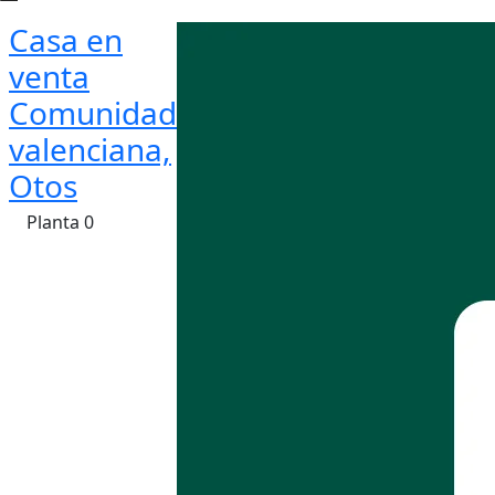
Casa en
venta
Comunidad
valenciana,
Otos
Planta 0