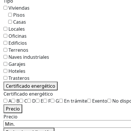
Tipo
Viviendas
Pisos
Casas
Locales
Oficinas
Edificios
Terrenos
Naves industriales
Garajes
Hoteles
Trasteros
Certificado energético
Certificado energético
A
B
C
D
E
F
G
En trámite
Exento
No disp
Precio
Precio