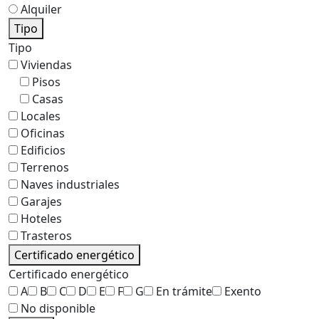
Alquiler
Tipo
Tipo
Viviendas
Pisos
Casas
Locales
Oficinas
Edificios
Terrenos
Naves industriales
Garajes
Hoteles
Trasteros
Certificado energético
Certificado energético
A
B
C
D
E
F
G
En trámite
Exento
No disponible