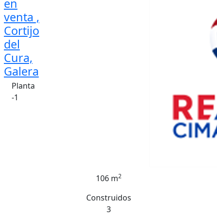
en
venta ,
Cortijo
del
Cura,
Galera
Planta
-1
2
106 m
Construidos
3