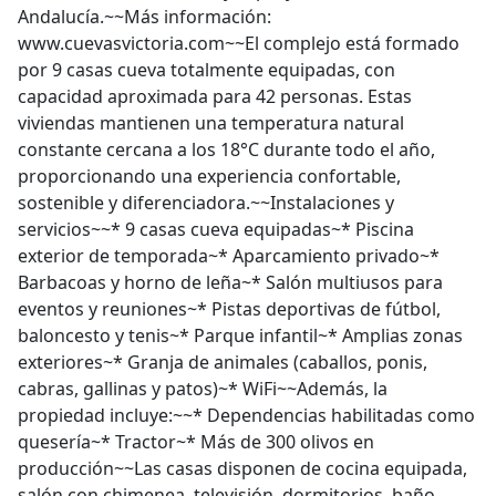
Andalucía.~~Más información:
www.cuevasvictoria.com~~El complejo está formado
por 9 casas cueva totalmente equipadas, con
capacidad aproximada para 42 personas. Estas
viviendas mantienen una temperatura natural
constante cercana a los 18°C durante todo el año,
proporcionando una experiencia confortable,
sostenible y diferenciadora.~~Instalaciones y
servicios~~* 9 casas cueva equipadas~* Piscina
exterior de temporada~* Aparcamiento privado~*
Barbacoas y horno de leña~* Salón multiusos para
eventos y reuniones~* Pistas deportivas de fútbol,
baloncesto y tenis~* Parque infantil~* Amplias zonas
exteriores~* Granja de animales (caballos, ponis,
cabras, gallinas y patos)~* WiFi~~Además, la
propiedad incluye:~~* Dependencias habilitadas como
quesería~* Tractor~* Más de 300 olivos en
producción~~Las casas disponen de cocina equipada,
salón con chimenea, televisión, dormitorios, baño