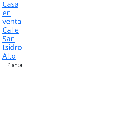
Casa
en
venta
Calle
San
Isidro
Alto
Planta