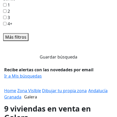
1
2
3
4+
Más filtros
Guardar búsqueda
Recibe alertas con las novedades por email
Ir a Mis búsquedas
Home
Zona Vislble
Dibujar tu propia zona
Andalucía
Granada
Galera
9 viviendas en venta en