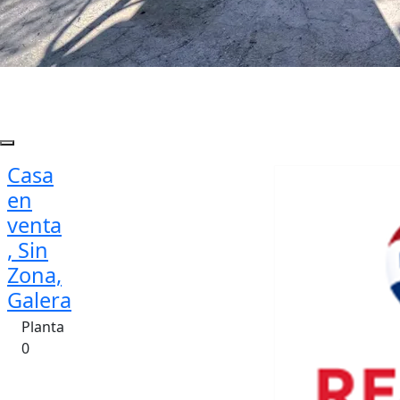
Casa
en
venta
, Sin
Zona,
Galera
Planta
0