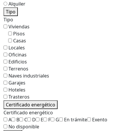
Alquiler
Tipo
Tipo
Viviendas
Pisos
Casas
Locales
Oficinas
Edificios
Terrenos
Naves industriales
Garajes
Hoteles
Trasteros
Certificado energético
Certificado energético
A
B
C
D
E
F
G
En trámite
Exento
No disponible