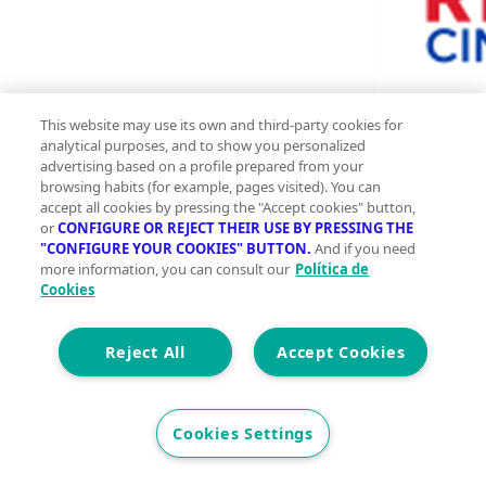
This website may use its own and third-party cookies for
analytical purposes, and to show you personalized
2
250 m
advertising based on a profile prepared from your
browsing habits (for example, pages visited). You can
Construidos
accept all cookies by pressing the "Accept cookies" button,
7
or
CONFIGURE OR REJECT THEIR USE BY PRESSING THE
"CONFIGURE YOUR COOKIES" BUTTON.
And if you need
3
more information, you can consult our
Política de
Cookies
Et. Energética
Cons.
G
Precio
Reject All
Accept Cookies
233.000 €
¡Venta de espectacular chalet en Los Olivos, Castilléjar
Cookies Settings
(Granada)!~~Se pone a la venta este amplio y luminoso
chalet, ubicado en la tranquila y encantadora zona de