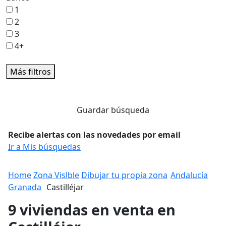
1
2
3
4+
Más filtros
Guardar búsqueda
Recibe alertas con las novedades por email
Ir a Mis búsquedas
Home
Zona Vislble
Dibujar tu propia zona
Andalucía
Granada
Castilléjar
9 viviendas en venta en