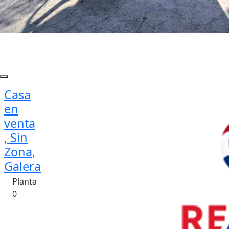
Casa
en
venta
, Sin
Zona,
Galera
Planta
0