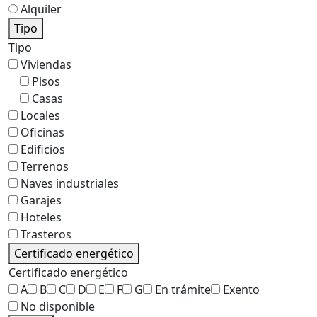
Alquiler
Tipo
Tipo
Viviendas
Pisos
Casas
Locales
Oficinas
Edificios
Terrenos
Naves industriales
Garajes
Hoteles
Trasteros
Certificado energético
Certificado energético
A
B
C
D
E
F
G
En trámite
Exento
No disponible