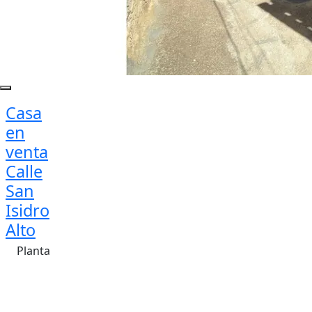
Casa
en
venta
Calle
San
Isidro
Alto
Planta