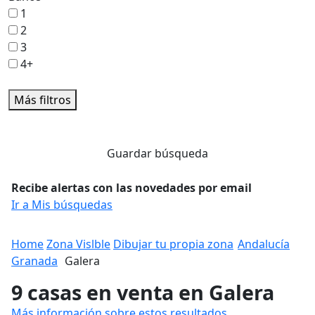
1
2
3
4+
Más filtros
Guardar búsqueda
Recibe alertas con las novedades por email
Ir a Mis búsquedas
Home
Zona Vislble
Dibujar tu propia zona
Andalucía
Granada
Galera
9 casas en venta en Galera
Más información sobre estos resultados