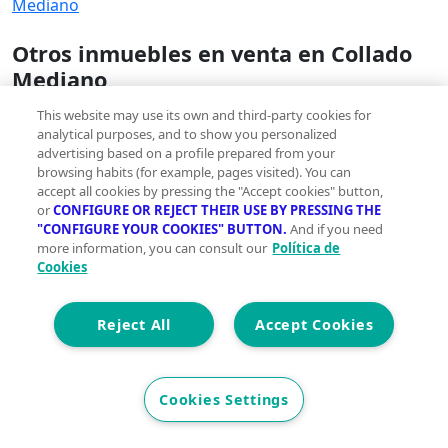
Mediano
Otros inmuebles en venta en Collado
Mediano
Pisos en venta en Collado Mediano
This website may use its own and third-party cookies for
Casas en venta en Collado Mediano
analytical purposes, and to show you personalized
Locales en venta en Collado Mediano
advertising based on a profile prepared from your
browsing habits (for example, pages visited). You can
Oficinas en venta en Collado Mediano
accept all cookies by pressing the "Accept cookies" button,
Ver más
or
CONFIGURE OR REJECT THEIR USE BY PRESSING THE
"CONFIGURE YOUR COOKIES" BUTTON.
And if you need
Encuentra más viviendas en Collado
more information, you can consult our
Política de
Cookies
Mediano
Viviendas en venta con piscina en Collado Mediano
Reject All
Accept Cookies
Viviendas en venta con parking en Collado Mediano
Viviendas en venta con terraza en Collado Mediano
Viviendas en venta con trastero en Collado Mediano
Ver más
Cookies Settings