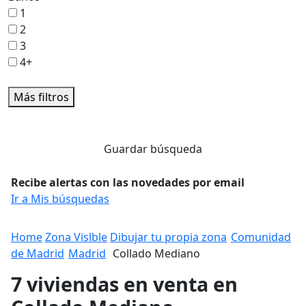
1
2
3
4+
Más filtros
Guardar búsqueda
Recibe alertas con las novedades por email
Ir a Mis búsquedas
Home
Zona Vislble
Dibujar tu propia zona
Comunidad
de Madrid
Madrid
Collado Mediano
7 viviendas en venta en