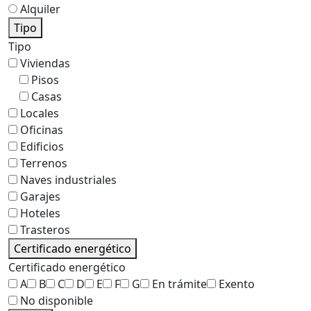
Alquiler
Tipo
Tipo
Viviendas
Pisos
Casas
Locales
Oficinas
Edificios
Terrenos
Naves industriales
Garajes
Hoteles
Trasteros
Certificado energético
Certificado energético
A
B
C
D
E
F
G
En trámite
Exento
No disponible