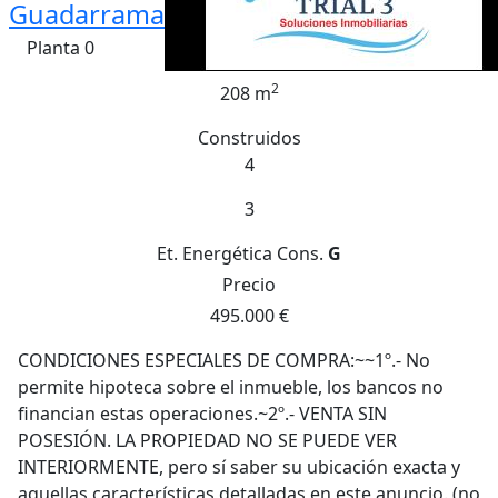
Guadarrama
Planta 0
2
208 m
Construidos
4
3
Et. Energética
Cons.
G
Precio
495.000 €
CONDICIONES ESPECIALES DE COMPRA:~~1º.- No
permite hipoteca sobre el inmueble, los bancos no
financian estas operaciones.~2º.- VENTA SIN
POSESIÓN. LA PROPIEDAD NO SE PUEDE VER
INTERIORMENTE, pero sí saber su ubicación exacta y
aquellas características detalladas en este anuncio. (no